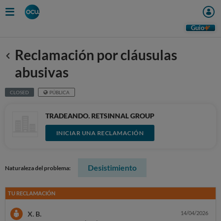
Guio
Reclamación por cláusulas
Anterior
abusivas
CLOSED
PÚBLICA
TRADEANDO. RETSINNAL GROUP
INICIAR UNA RECLAMACIÓN
Desistimiento
Naturaleza del problema:
TU RECLAMACIÓN
X. B.
14/04/2026