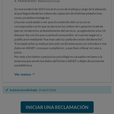
A: TRADEANDO. Retsinnal Group
En marzo/abril de 2025 inicié el curso de trading a cargo de tradeando,
al que llegué desde los videos de captación de distintas plataformas
como youtube e instagram.
Una vez contratado y ver que el contenido del curso no se
correspondía con lo que se decía en los videos de captación traté de
ejercer mi derecho al desistimiento del servicio, acogiéndome a los 14
días por ley con los que cuenta el consumidor, el cual me negaron y
justificaron mediante “has marcado la casilla de cesión del derecho”.
Tras explicarles su mala praxis solo recibí amenazas con introducir mis
datos en ASNEF, cosa que cumplieron, y que iban a llevar mi caso a
juicio.
Por esto y los daños y perjuicios psicológicos causados reclamo a la
empresa que anule mis datos del fichero ASNEF y dejen de acosarme
via telefónica.
Ver menos
Asistencia solicitada
19 abril 2026
INICIAR UNA RECLAMACIÓN