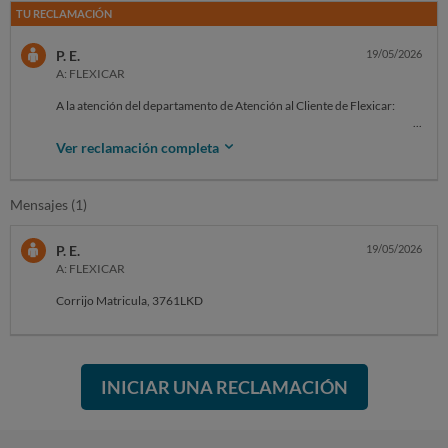
TU RECLAMACIÓN
P. E.
19/05/2026
A: FLEXICAR
A la atención del departamento de Atención al Cliente de Flexicar:
Por la presente, interpongo una reclamación formal en relación con el
Ver reclamación completa
vehículo Renault Kadjar con matrícula 37621 LKD , adquirido el
pasado 27 de febrero de 2026 en el concesionario Flexicar Elche por
un importe de 17.990 €, más 890 € adicionales por la contratación de
Mensajes (1)
una garantía "Premium".
El vehículo venía defectuoso de origen (vicio oculto) y lleva ya un mes
P. E.
19/05/2026
completo inmovilizado en el taller de Flexicar San Vicente del Raspeig.
A: FLEXICAR
Su servicio técnico ha sido totalmente incapaz de solucionar la avería
en el sistema anticontaminación, encadenando diagnósticos erróneos
Corrijo Matricula, 3761LKD
y una flagrante mala praxis:
22 de abril: Dejo el vehículo en el taller. Realizan una regeneración
forzada del FAP y me lo entregan asegurando que está solucionado.
INICIAR UNA RECLAMACIÓN
A los pocos días: El fallo vuelve a salir. Al dejarlo de nuevo, me dicen
que el diagnóstico ha cambiado y que hay que cambiar el FAP
completo.