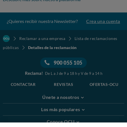
contrato por incumplimiento de garantía, exigiendo el abono íntegro
del importe del coche 19.270€.
De no recibir una solución esta semana, procederé a elevar esta queja
¿Quieres recibir nuestra Newsletter?
Crea una cuenta
formal a través de la OCU, la OMIC y las vías judiciales oportunas para
la defensa de mis derechos y la reclamación de los daños ocasionados.
Atentamente,
Reclamar a una empresa
Lista de reclamaciones
Pablo Esteban Cuenca
públicas
Detalles de la reclamación
53978032E
900 055 105
Reclama!
De L a J de 9 a 18 h y V de 9 a 14 h
CONTACTAR
REVISTAS
OFERTAS-OCU
Únete a nosotros
Los más populares
Conoce OCU