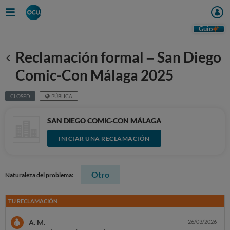
Guio
Reclamación formal – San Diego
Anterior
Comic-Con Málaga 2025
CLOSED
PÚBLICA
SAN DIEGO COMIC-CON MÁLAGA
INICIAR UNA RECLAMACIÓN
Otro
Naturaleza del problema:
TU RECLAMACIÓN
A. M.
26/03/2026