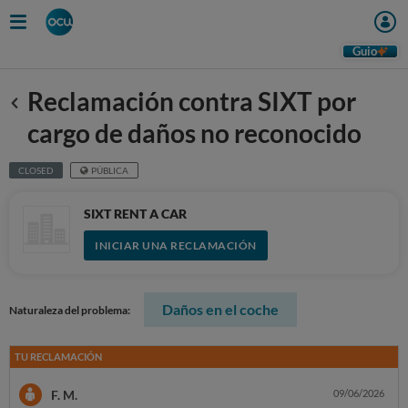
Guio
Reclamación contra SIXT por
Anterior
cargo de daños no reconocido
CLOSED
PÚBLICA
SIXT RENT A CAR
INICIAR UNA RECLAMACIÓN
Daños en el coche
Naturaleza del problema:
TU RECLAMACIÓN
F. M.
09/06/2026