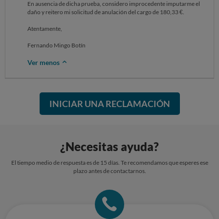
En ausencia de dicha prueba, considero improcedente imputarme el
Para:Xavier Ortiz Martorell xavier.ortiz-martorell@sixt.com
Atentamente,
daño y reitero mi solicitud de anulación del cargo de 180,33 €.
Asunto:A customer inquiry has been forwarded to you: 17785621
Reclamación contra SIXT por cargo de daños no reconocido
Fernando Mingo Botín
Atentamente,
Dear Manager Damage ES (xavier.ortiz-martorell@sixt.com),
Customer service received the following inquiry which is now being
Fernando Mingo Botín
forwarded to you.
Additional Comment: Recla por daños OCU
Ver menos
Customer Information:
First Name:
Last Name:
Email: reclamar@ocu.org
INICIAR UNA RECLAMACIÓN
Phone:
--------------- Forwarded Message ---------------
¿Necesitas ayuda?
El tiempo medio de respuesta es de 15 días. Te recomendamos que esperes ese
plazo antes de contactarnos.