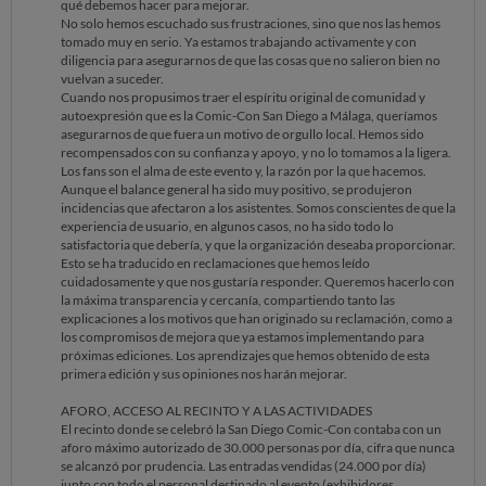
qué debemos hacer para mejorar.
No solo hemos escuchado sus frustraciones, sino que nos las hemos
tomado muy en serio. Ya estamos trabajando activamente y con
diligencia para asegurarnos de que las cosas que no salieron bien no
vuelvan a suceder.
Cuando nos propusimos traer el espíritu original de comunidad y
autoexpresión que es la Comic-Con San Diego a Málaga, queríamos
asegurarnos de que fuera un motivo de orgullo local. Hemos sido
recompensados con su confianza y apoyo, y no lo tomamos a la ligera.
Los fans son el alma de este evento y, la razón por la que hacemos.
Aunque el balance general ha sido muy positivo, se produjeron
incidencias que afectaron a los asistentes. Somos conscientes de que la
experiencia de usuario, en algunos casos, no ha sido todo lo
satisfactoria que debería, y que la organización deseaba proporcionar.
Esto se ha traducido en reclamaciones que hemos leído
cuidadosamente y que nos gustaría responder. Queremos hacerlo con
la máxima transparencia y cercanía, compartiendo tanto las
explicaciones a los motivos que han originado su reclamación, como a
los compromisos de mejora que ya estamos implementando para
próximas ediciones. Los aprendizajes que hemos obtenido de esta
primera edición y sus opiniones nos harán mejorar.
AFORO, ACCESO AL RECINTO Y A LAS ACTIVIDADES
El recinto donde se celebró la San Diego Comic-Con contaba con un
aforo máximo autorizado de 30.000 personas por día, cifra que nunca
se alcanzó por prudencia. Las entradas vendidas (24.000 por día)
junto con todo el personal destinado al evento (exhibidores,