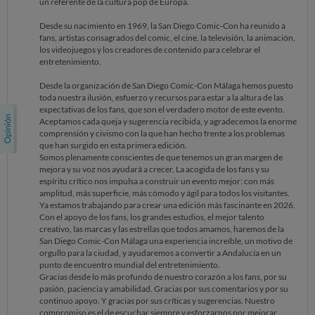
un referente de la cultura pop de Europa.
Desde su nacimiento en 1969, la San Diego Comic-Con ha reunido a
fans, artistas consagrados del comic, el cine, la televisión, la animación,
los videojuegos y los creadores de contenido para celebrar el
entretenimiento.
Desde la organización de San Diego Comic-Con Málaga hemos puesto
toda nuestra ilusión, esfuerzo y recursos para estar a la altura de las
expectativas de los fans, que son el verdadero motor de este evento.
Aceptamos cada queja y sugerencia recibida, y agradecemos la enorme
comprensión y civismo con la que han hecho frente a los problemas
que han surgido en esta primera edición.
Somos plenamente conscientes de que tenemos un gran margen de
mejora y su voz nos ayudará a crecer. La acogida de los fans y su
espíritu crítico nos impulsa a construir un evento mejor: con más
amplitud, más superficie, más cómodo y ágil para todos los visitantes.
Ya estamos trabajando para crear una edición más fascinante en 2026.
Con el apoyo de los fans, los grandes estudios, el mejor talento
creativo, las marcas y las estrellas que todos amamos, haremos de la
San Diego Comic-Con Málaga una experiencia increíble, un motivo de
orgullo para la ciudad, y ayudaremos a convertir a Andalucía en un
punto de encuentro mundial del entretenimiento.
Gracias desde lo más profundo de nuestro corazón a los fans, por su
pasión, paciencia y amabilidad. Gracias por sus comentarios y por su
continuo apoyo. Y gracias por sus críticas y sugerencias. Nuestro
compromiso es el de escuchar siempre y esforzarnos por mejorar