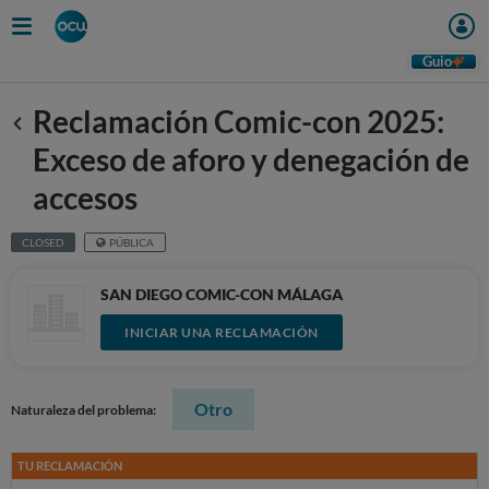
Guio
Reclamación Comic-con 2025:
Anterior
Exceso de aforo y denegación de
accesos
CLOSED
PÚBLICA
SAN DIEGO COMIC-CON MÁLAGA
INICIAR UNA RECLAMACIÓN
Otro
Naturaleza del problema:
TU RECLAMACIÓN