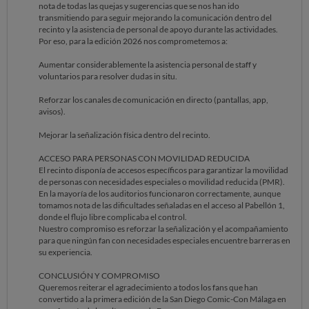
nota de todas las quejas y sugerencias que se nos han ido
transmitiendo para seguir mejorando la comunicación dentro del
recinto y la asistencia de personal de apoyo durante las actividades.
Por eso, para la edición 2026 nos comprometemos a:
Aumentar considerablemente la asistencia personal de staff y
voluntarios para resolver dudas in situ.
Reforzar los canales de comunicación en directo (pantallas, app,
avisos).
Mejorar la señalización física dentro del recinto.
ACCESO PARA PERSONAS CON MOVILIDAD REDUCIDA
El recinto disponía de accesos específicos para garantizar la movilidad
de personas con necesidades especiales o movilidad reducida (PMR).
En la mayoría de los auditorios funcionaron correctamente, aunque
tomamos nota de las dificultades señaladas en el acceso al Pabellón 1,
donde el flujo libre complicaba el control.
Nuestro compromiso es reforzar la señalización y el acompañamiento
para que ningún fan con necesidades especiales encuentre barreras en
su experiencia.
CONCLUSIÓN Y COMPROMISO
Queremos reiterar el agradecimiento a todos los fans que han
convertido a la primera edición de la San Diego Comic-Con Málaga en