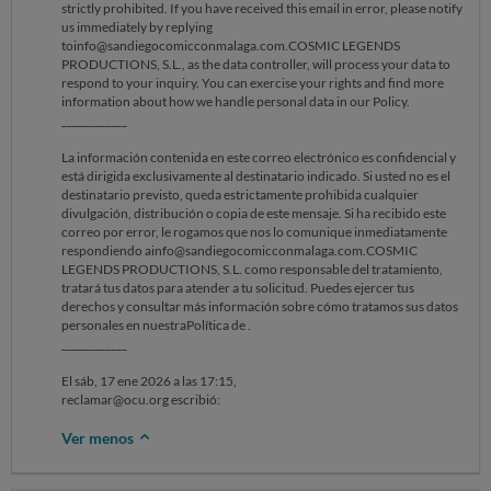
strictly prohibited. If you have received this email in error, please notify
us immediately by replying
toinfo@sandiegocomicconmalaga.com.COSMIC LEGENDS
PRODUCTIONS, S.L., as the data controller, will process your data to
respond to your inquiry. You can exercise your rights and find more
information about how we handle personal data in our Policy.
____________
La información contenida en este correo electrónico es confidencial y
está dirigida exclusivamente al destinatario indicado. Si usted no es el
destinatario previsto, queda estrictamente prohibida cualquier
divulgación, distribución o copia de este mensaje. Si ha recibido este
correo por error, le rogamos que nos lo comunique inmediatamente
respondiendo ainfo@sandiegocomicconmalaga.com.COSMIC
LEGENDS PRODUCTIONS, S.L. como responsable del tratamiento,
tratará tus datos para atender a tu solicitud. Puedes ejercer tus
derechos y consultar más información sobre cómo tratamos sus datos
personales en nuestraPolítica de .
____________
El sáb, 17 ene 2026 a las 17:15,
reclamar@ocu.org escribió:
Ver menos