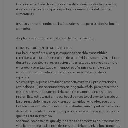
Crear una oferta de alimentación más diversa en producto y precios.
Así como más opciones para aquellas personas con intolerancias
alimenticias.
Instalar zonas de sombra en las áreas de espera para la adquisición de
alimentos.
Ampliar los puntos de hidratación dentro del recinto.
COMUNICACIÓN DE ACTIVIDADES
Por lo que se refiere a las quejas que nos han sido transmitidas
referidas a la falta de información de las actividades que tuvieron lugar
durante el evento, la programación oficial estuvo siempre disponible
en la web y se actualizaba en tiempo real. Asimismo, en la web se
encontraba anunciado el horario de cierre de cada uno de los
espacios.
Sin embargo, algunas actividades especiales (firmas, presentaciones,
actuaciones…) no se anunciaron en la agenda oficial para preservar el
efecto sorpresa del espíritu de la San Diego Comic-Con desde sus
inicios. Esta estrategia forma parte del concepto del evento, basado en
la sorpresa de lo inesperado y la espontaneidad, y no obedece a una
falta de intención de informar a los asistentes, sino a que la experiencia
de asistir al evento tenga siempre para los fans ese margen de sorpresa
que resulta tan atractivo.
Sabemos, no obstante, que algunos fans sintieron falta de información
y reclamaron más asistencia del personal de la organización. Tomamos