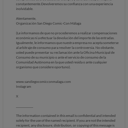
constantemente.Devolveremos su confianza con una experiencia
inolvidable.
Atentamente,
Organización San Diego Comic-Con Málaga
(Le informamos de que no procederemos a realizar compensaciones
económicas ni a efectuar la devolución del importe de las entradas.
Igualmente, le informamos que nuestra empresa no acepta someterse
al arbitraje de consumo para resolver la controversia. No obstante,
usted puede presentar su reclamación ante la Oficina Municipal de
Consumo de su municipio o ante el servicio de consumo de la
Comunidad Autónoma en la que usted resida o ante cualquier
organismo que considere oportuno).
www.sandiegocomicconmalaga.com
Instagram
X
____________
The information contained in this email is confidential and intended
solely for the use of the named recipient. If you are not the intended
recipient, any disclosure, distribution, or copying of this message is