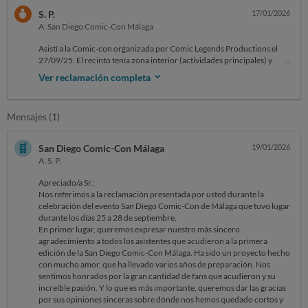
S. P.
17/01/2026
A: San Diego Comic-Con Málaga
Asistí a la Comic-con organizada por Comic Legends Productions el
27/09/25. El recinto tenía zona interior (actividades principales) y
zona exterior. La gestión del aforo fue deficiente: se declaró "aforo
Ver reclamación completa
completo" en la zona interior durante casi la jornada. Tras salir
brevemente a tomar el aire en el exterior se me negó la reentrada a la
parte interior (principal) pese a tener entrada válida, obligando a colas
Mensajes (1)
de más de 60 min y perder actividades programadas. Además, se
prohibió introducir alimentos dentro del evento, siendo una cláusula
abusiva (art 82 TRLGDCU). Esta prohibición, unida al exceso de aforo
San Diego Comic-Con Málaga
19/01/2026
y las restricciones de reentrada, me impidió salir a adquirir comida sin
A: S. P.
riesgo cierto de no poder acceder, por lo que permanecí sin ingerir
alimentos durante todo el evento. Todo esto que describo supone
Apreciado/a Sr.:
prestación defectuosa del servicio y frustración de expectativas
Nos referimos a la reclamación presentada por usted durante la
legítimas (arts 8 y 61 TRLGDCU). Petición: Reembolso íntegro de la
celebración del evento San Diego Comic-Con de Málaga que tuvo lugar
entrada (50 €). Subsidiariamente: entrada gratuita para próxima
durante los días 25 a 28 de septiembre.
edición.
En primer lugar, queremos expresar nuestro más sincero
agradecimiento a todos los asistentes que acudieron a la primera
edición de la San Diego Comic-Con Málaga. Ha sido un proyecto hecho
con mucho amor, que ha llevado varios años de preparación. Nos
sentimos honrados por la gran cantidad de fans que acudieron y su
increíble pasión. Y lo que es más importante, queremos dar las gracias
por sus opiniones sinceras sobre dónde nos hemos quedado cortos y