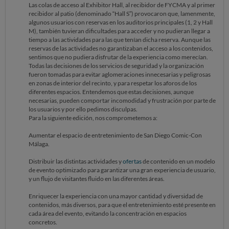
Las colas de acceso al Exhibitor Hall, al recibidor de FYCMA y al primer
recibidor al patio (denominado “Hall S”) provocaron que, lamenmente,
algunos usuarios con reservas en los auditorios principales (1, 2 y Hall
M), también tuvieran dificultades para acceder y no pudieran llegar a
tiempo a las actividades para las que tenían dicha reserva. Aunque las
reservas de las actividades no garantizaban el acceso a los contenidos,
sentimos que no pudiera disfrutar de la experiencia como merecían.
Todas las decisiones de los servicios de seguridad y la organización
fueron tomadas para evitar aglomeraciones innecesarias y peligrosas
en zonas de interior del recinto, y para respetar los aforos de los
diferentes espacios. Entendemos que estas decisiones, aunque
necesarias, pueden comportar incomodidad y frustración por parte de
los usuarios y por ello pedimos disculpas.
Para la siguiente edición, nos comprometemos a:
Aumentar el espacio de entretenimiento de San Diego Comic-Con
Málaga.
Distribuir las distintas actividades y
ofertas
de contenido en un modelo
de evento optimizado para garantizar una gran experiencia de usuario,
y un flujo de visitantes fluido en las diferentes áreas.
Enriquecer la experiencia con una mayor cantidad y diversidad de
contenidos, más diversos, para que el entretenimiento esté presente en
cada área del evento, evitando la concentración en espacios
concretos.