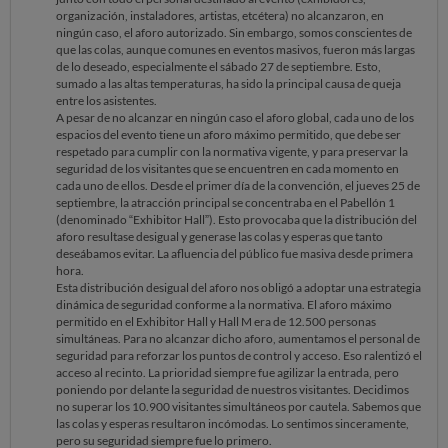
organización, instaladores, artistas, etcétera) no alcanzaron, en
ningún caso, el aforo autorizado. Sin embargo, somos conscientes de
que las colas, aunque comunes en eventos masivos, fueron más largas
de lo deseado, especialmente el sábado 27 de septiembre. Esto,
sumado a las altas temperaturas, ha sido la principal causa de queja
entre los asistentes.
A pesar de no alcanzar en ningún caso el aforo global, cada uno de los
espacios del evento tiene un aforo máximo permitido, que debe ser
respetado para cumplir con la normativa vigente, y para preservar la
seguridad de los visitantes que se encuentren en cada momento en
cada uno de ellos. Desde el primer día de la convención, el jueves 25 de
septiembre, la atracción principal se concentraba en el Pabellón 1
(denominado “Exhibitor Hall”). Esto provocaba que la distribución del
aforo resultase desigual y generase las colas y esperas que tanto
deseábamos evitar. La afluencia del público fue masiva desde primera
hora.
Esta distribución desigual del aforo nos obligó a adoptar una estrategia
dinámica de seguridad conforme a la normativa. El aforo máximo
permitido en el Exhibitor Hall y Hall M era de 12.500 personas
simultáneas. Para no alcanzar dicho aforo, aumentamos el personal de
seguridad para reforzar los puntos de control y acceso. Eso ralentizó el
acceso al recinto. La prioridad siempre fue agilizar la entrada, pero
poniendo por delante la seguridad de nuestros visitantes. Decidimos
no superar los 10.900 visitantes simultáneos por cautela. Sabemos que
las colas y esperas resultaron incómodas. Lo sentimos sinceramente,
pero su seguridad siempre fue lo primero.