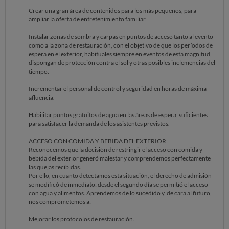
Crear una gran área de contenidos para los más pequeños, para
ampliar la oferta de entretenimiento familiar.
Instalar zonas de sombra y carpas en puntos de acceso tanto al evento
como a la zona de restauración, con el objetivo de que los períodos de
espera en el exterior, habituales siempre en eventos de esta magnitud,
dispongan de protección contra el sol y otras posibles inclemencias del
tiempo.
Incrementar el personal de control y seguridad en horas de máxima
afluencia.
Habilitar puntos gratuitos de agua en las áreas de espera, suficientes
para satisfacer la demanda de los asistentes previstos.
ACCESO CON COMIDA Y BEBIDA DEL EXTERIOR
Reconocemos que la decisión de restringir el acceso con comida y
bebida del exterior generó malestar y comprendemos perfectamente
las quejas recibidas.
Por ello, en cuanto detectamos esta situación, el derecho de admisión
se modificó de inmediato: desde el segundo día se permitió el acceso
con agua y alimentos. Aprendemos de lo sucedido y, de cara al futuro,
nos comprometemos a:
Mejorar los protocolos de restauración.