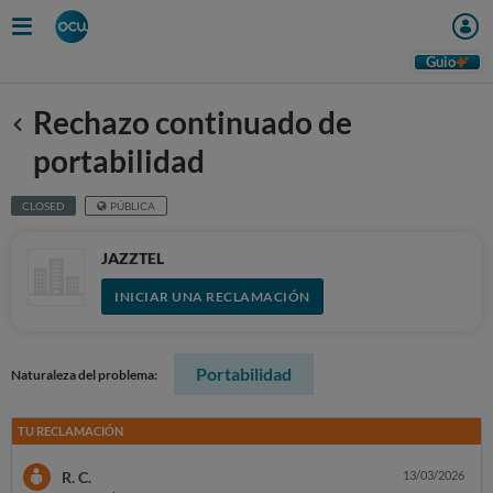
Guio
Rechazo continuado de
Anterior
portabilidad
CLOSED
PÚBLICA
JAZZTEL
INICIAR UNA RECLAMACIÓN
Portabilidad
Naturaleza del problema:
TU RECLAMACIÓN
R. C.
13/03/2026