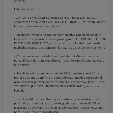
A: Jazztel
Estimados señores:
- Con fecha 17/02/2026 contraté con la compañía DIGI que se
comprometió a solicitar a vds. (JAZZTEL - ORANGE) la portabilidad de
la línea mi línea móvil, fija e Internet.
- A fecha de hoy no se ha podido hacer efectiva la portabilidad de la
línea móvil porque ustedes se niegan alegando "DISCREPANCIAS CON
EL TITULAR HISTÓRICO", aún cuando soy titular de la línea desde
mediados de 2024 y así consta en la factura que recibo mensualmente.
- ¿Cómo puede ser que de la línea fija e Internet sí hayan hecho la
portabilidad y de la línea móvil no aún cuando el pack completo está a
mi nombre?
- Llevo llamando a atención al cliente (1565) desde el jueves 26 de
febrero y, cuando confirmo a la operadora automática que es por el
problema de la portabilidad de mi número, siempre hay "PROBLEMAS
TÉCNICOS QUE ESTÁN INTENTANDO SUBSANAR" y se corta la
llamada.
- Recibí un SMS en mi teléfono personal (no el relacionado con la
portabilidad), comunicando que, tengo de plazo hasta el día 14 de
marzo para devolver el router en las oficinas de ORANGE (JAZZTEL),
porque si no, me cobrarán 84,45€.