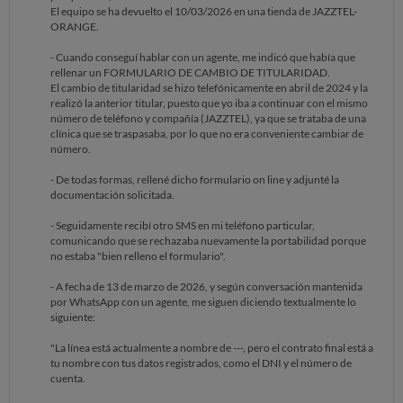
El equipo se ha devuelto el 10/03/2026 en una tienda de JAZZTEL-
ORANGE.
- Cuando conseguí hablar con un agente, me indicó que había que
rellenar un FORMULARIO DE CAMBIO DE TITULARIDAD.
El cambio de titularidad se hizo telefónicamente en abril de 2024 y la
realizó la anterior titular, puesto que yo iba a continuar con el mismo
número de teléfono y compañía (JAZZTEL), ya que se trataba de una
clínica que se traspasaba, por lo que no era conveniente cambiar de
número.
- De todas formas, rellené dicho formulario on line y adjunté la
documentación solicitada.
- Seguidamente recibí otro SMS en mi teléfono particular,
comunicando que se rechazaba nuevamente la portabilidad porque
no estaba "bien relleno el formulario".
- A fecha de 13 de marzo de 2026, y según conversación mantenida
por WhatsApp con un agente, me siguen diciendo textualmente lo
siguiente:
"La línea está actualmente a nombre de ---, pero el contrato final está a
tu nombre con tus datos registrados, como el DNI y el número de
cuenta.