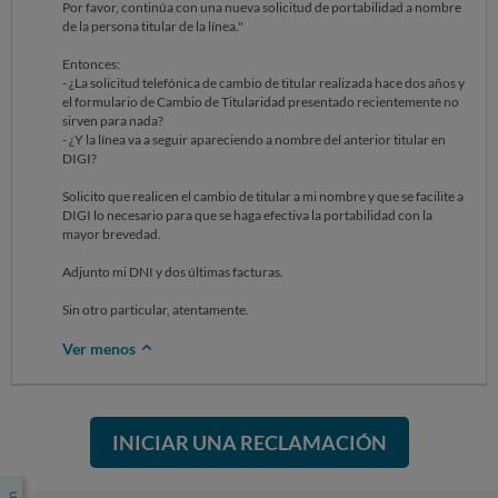
Por favor, continúa con una nueva solicitud de portabilidad a nombre
de la persona titular de la línea."
Entonces:
- ¿La solicitud telefónica de cambio de titular realizada hace dos años y
el formulario de Cambio de Titularidad presentado recientemente no
sirven para nada?
- ¿Y la línea va a seguir apareciendo a nombre del anterior titular en
DIGI?
Solicito que realicen el cambio de titular a mi nombre y que se facilite a
DIGI lo necesario para que se haga efectiva la portabilidad con la
mayor brevedad.
Adjunto mi DNI y dos últimas facturas.
Sin otro particular, atentamente.
Ver menos
INICIAR UNA RECLAMACIÓN