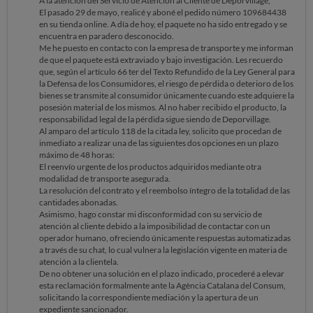
A la atención del Servicio de Atención al Cliente de Deporvillage,
El pasado 29 de mayo, realicé y aboné el pedido número 109684438
en su tienda online. A día de hoy, el paquete no ha sido entregado y se
encuentra en paradero desconocido.
Me he puesto en contacto con la empresa de transporte y me informan
de que el paquete está extraviado y bajo investigación. Les recuerdo
que, según el artículo 66 ter del Texto Refundido de la Ley General para
la Defensa de los Consumidores, el riesgo de pérdida o deterioro de los
bienes se transmite al consumidor únicamente cuando este adquiere la
posesión material de los mismos. Al no haber recibido el producto, la
responsabilidad legal de la pérdida sigue siendo de Deporvillage.
Al amparo del artículo 118 de la citada ley, solicito que procedan de
inmediato a realizar una de las siguientes dos opciones en un plazo
máximo de 48 horas:
El reenvío urgente de los productos adquiridos mediante otra
modalidad de transporte asegurada.
La resolución del contrato y el reembolso íntegro de la totalidad de las
cantidades abonadas.
Asimismo, hago constar mi disconformidad con su servicio de
atención al cliente debido a la imposibilidad de contactar con un
operador humano, ofreciendo únicamente respuestas automatizadas
a través de su chat, lo cual vulnera la legislación vigente en materia de
atención a la clientela.
De no obtener una solución en el plazo indicado, procederé a elevar
esta reclamación formalmente ante la Agència Catalana del Consum,
solicitando la correspondiente mediación y la apertura de un
expediente sancionador.