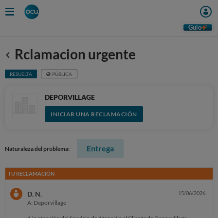
Guio
Rclamacion urgente
Anterior
RESUELTA
PÚBLICA
DEPORVILLAGE
INICIAR UNA RECLAMACIÓN
Entrega
Naturaleza del problema:
TU RECLAMACIÓN
D. N.
15/06/2026
A: Deporvillage