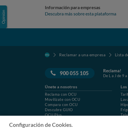
Información para empresas
Descubra más sobre esta plataforma
Reclamar a una empresa
Lista 
Reclama!
900 055 105
De L a J de 9 a
Únete a nosotros
Los
Reclama con OCU
Tari
Movilízate con OCU
Lav
Compara con OCU
Hip
Descubre GUIO
Frig
OCU Plus
Tele
Trabajar en OCU
Col
Configuración de Cookies.