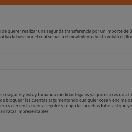
s de querer realizar una segunda transferencia por un importe de 
tivo la base por el cual se hacía el movimiento hasta volvió el dine
 correo que cerrarían mi cuenta por los términos que no se que q
s de un mes en el día 11 de julio me han enviado otro correo par
reclamación de un tercero donde el dinero ah sido totalmente legal
ta ya que ah sido un verdadero infierno angustia 😧 y su servicio d
ente mensajes repetidos automatizados y como me arrepiento de 
 mi dinero
ro seguiré y estoy tomando medidas legales ya que esto es un atr
de bloquear las cuentas argumentando cualquier cosa y encima os 
ro y cierren la cuenta seguiré y tengo las pruebas fotos así que y
sean ratas impresentables