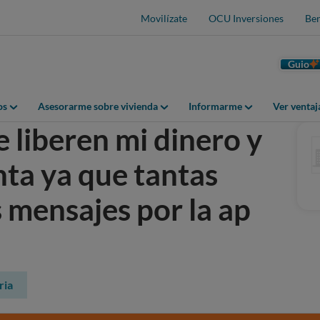
Movilízate
OCU Inversiones
Ben
Guio
os
Asesorarme sobre vivienda
Informarme
Ver venta
 liberen mi dinero y
nta ya que tantas
s mensajes por la ap
ria