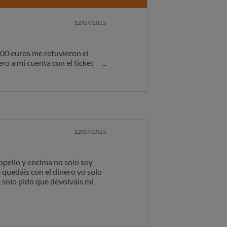
12/07/2025
300 euros me retuvieron el
ro a mi cuenta con el ticket
ue estas en su base legal que
a decirme que tendrán mo
 y yo solo quiero poder retirar
e atención es un bot no
haber abierto esta cuenta con
12/07/2025
opello y encima no solo soy
quedáis con el dinero yo solo
o solo pido que devolváis mi