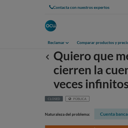
Contacta con nuestros expertos
Reclamar
Comparar productos y preci
Quiero que me
Anterior
cierren la cue
veces infinito
CLOSED
PÚBLICA
Cuenta banca
Naturaleza del problema: