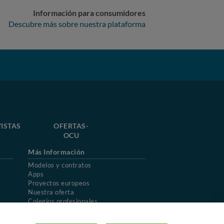
Información para consumidores
Descubre más sobre nuestra plataforma
ISTAS
OFERTAS-
OCU
Más Información
Modelos y contratos
Apps
Proyectos europeos
Nuestra oferta
Colegios profesionales
Mapa del sitio