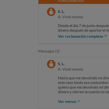
TU RECLAMACIÓN
S. L.
A: Vivid money
Desde el día 7 de junio despué
dinero después de aportar el mo
227210 resuelto me enviaron un
Ver reclamación completa
esperara 28 días han pasado má
dinero retenido por si hubiese 
mi dinero y que cierren la cuen
Mensajes (1)
resuelven nada simplemente m
este banco y que no devuelvan
S. L.
A: Vivid money
Hasta que me devolváis mi dine
este caso tenés esa costumbre 
quiero que me devolváis mi dine
dinero y cierren la cuenta no 
Ver menos