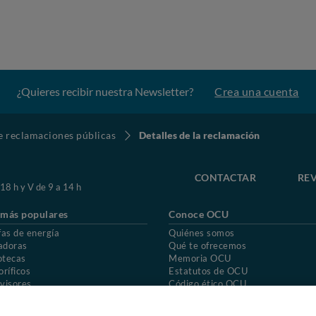
¿Quieres recibir nuestra Newsletter?
Crea una cuenta
de reclamaciones públicas
Detalles de la reclamación
CONTACTAR
REV
 18 h y V de 9 a 14 h
 más populares
Conoce OCU
fas de energía
Quiénes somos
adoras
Qué te ofrecemos
otecas
Memoria OCU
oríficos
Estatutos de OCU
visores
Código ético OCU
chones
Preguntas frecuentes