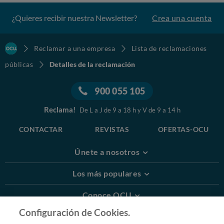
¿Quieres recibir nuestra Newsletter?
Crea una cuenta
Reclamar a una empresa
Lista de reclamaciones
públicas
Detalles de la reclamación
900 055 105
Reclama!
De L a J de 9 a 18 h y V de 9 a 14 h
CONTACTAR
REVISTAS
OFERTAS-OCU
Únete a nosotros
Los más populares
Conoce OCU
Configuración de Cookies.
Más Información