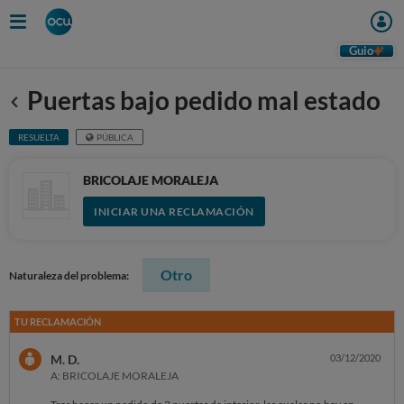
Guio
Puertas bajo pedido mal estado
Anterior
RESUELTA
PÚBLICA
BRICOLAJE MORALEJA
INICIAR UNA RECLAMACIÓN
Otro
Naturaleza del problema:
TU RECLAMACIÓN
M. D.
03/12/2020
A: BRICOLAJE MORALEJA