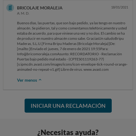
dice, pese a cobrar el iva, emiten un albarán.
BRICOLAJE MORALEJA
18/01/2021
A: M. D.
Buenos días, las puertas, que son bajo pedido, ya las tengo en nuestro
almacén. Se pidieron, tal y como comentamos telefónicamente y usted
estaba de acuerdo, para que viniese una vez y no dos. El cambio se ha
de producir en nuestro almacén como sabe. GraciasUn saludoBripu
Maderas, S.L.U.[Firma Bripu Maderas (Bricolaje Moraleja)]De:
[mailto:]Enviado el: jueves, 7 de enero de 2021 19:55Para:
Info@bricomoraleja.comAsunto: RECORDATORIO - Reclamación
Puertas bajo pedido mal estado - (CPTES01119263-77)
[s:ipmcdn.avast.com/images/icons/icon-envelope-tick-round-orange-
animated-no-repeat-v1.gif] Libre de virus. www.avast.com
Ver menos
INICIAR UNA RECLAMACIÓN
¿Necesitas ayuda?