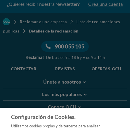
¿Quieres recibir nuestra Newsletter?
Crea una cuenta
Reclamar a una empresa
Lista de reclamaciones
públicas
Detalles de la reclamación
900 055 105
Reclama!
De L a J de 9 a 18 h y V de 9 a 14 h
CONTACTAR
REVISTAS
OFERTAS-OCU
Únete a nosotros
Los más populares
Conoce OCU
Configuración de Cookies.
Más Información
Utilizamos cookies propias y de terceros para analizar