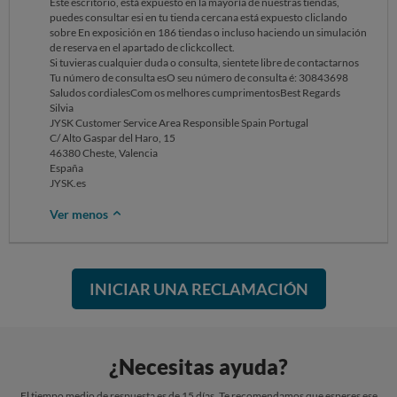
Este escritorio, está expuesto en la mayoría de nuestras tiendas,
puedes consultar esi en tu tienda cercana está expuesto cliclando
sobre En exposición en 186 tiendas o incluso haciendo un simulación
de reserva en el apartado de clickcollect.
Si tuvieras cualquier duda o consulta, sientete libre de contactarnos
Tu número de consulta esO seu número de consulta é: 30843698
Saludos cordialesCom os melhores cumprimentosBest Regards
Silvia
JYSK Customer Service Area Responsible Spain Portugal
C/ Alto Gaspar del Haro, 15
46380 Cheste, Valencia
España
JYSK.es
Ver menos
INICIAR UNA RECLAMACIÓN
¿Necesitas ayuda?
El tiempo medio de respuesta es de 15 días. Te recomendamos que esperes ese