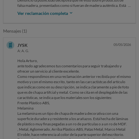
Denuncio la publicidad deceptiva que he visto sobre productos de
falsa madera, presentados como si fueran de madera auténtica. Están
etiquetados falsamente como madera verdadera, cuando en realidad
Ver reclamación completa
no lo son. Considero que, cuando compro un producto etiquetado
como “roble”, es necesario que el producto contenga madera de roble
auténtica. Lamentablemente, constato que muchos vendedores
Mensajes (1)
comercializan laminados de plástico y papel bajo la denominación de
“roble” o “madera”. Además, en el caso de los productos vendidos en
línea, es imposible notar la diferencia, sobre todo
JYSK
05/05/2026
porque no se puede tocar el producto. Estimo que la industria del
A: A. G.
mueble y de los revestimientos de
suelos debería estar obligada a establecer una distinción clara entre los
Hola Arturo,
productos de madera natural y las imitaciones sintéticas, como ocurre
ante todo agradecemos tus comentarios para seguir trabajando y
en otros sectores (por ejemplo, con la leche, donde “leche de vaca” y
ofrecer un servicio al cliente excelente.
“leche vegetal” están claramente diferenciadas).
Como respondimos en una reclamación anterior recibida por el mismo
motivo y con el mismo escrito, tanto en las carcactistcas del artículo
que indicas como en su descripción, se indica claramente a pie de foto
que es de chapa artifcial y metal. Como se cita en el desplegable de las
caractísticas, se indica que los materiales son los siguientes:
Frente Plástico ABS,
Melamina
La melamina es un tipo de chapa de madera decorativa con una
superficie duradera y resistente a los arañazos. Está hecha de láminas
de plástico muy finas pegadas a un ro de partículas o a un ro de MDF.
, Metal, Aglomerado, Arriba Plástico ABS, Patas Metal, Marco Metal
El roble, hace referencia al color de la parte superior del escritorio.