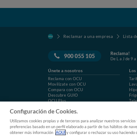
Reclamar a una empresa
Lista 
Reclama!
900 055 105
De L a J de 9 a
Únete a nosotros
Los
Reclama con OCU
Tari
Movilízate con OCU
Lav
Compara con OCU
Hip
Descubre GUIO
Frig
OCU Plus
Tele
Trabajar en OCU
Col
Configuración de Cookies.
© 2026 OCU
Condiciones generales de contratac
Utilizamos cookies propias y de terceros para analizar nuestros servicios
Aviso Legal
Política de cookies
preferencias basado en un perfil elaborado a partir de tus hábitos de nav
obtener más información
AQUÍ
y configurar o rechazar su uso haciendo c