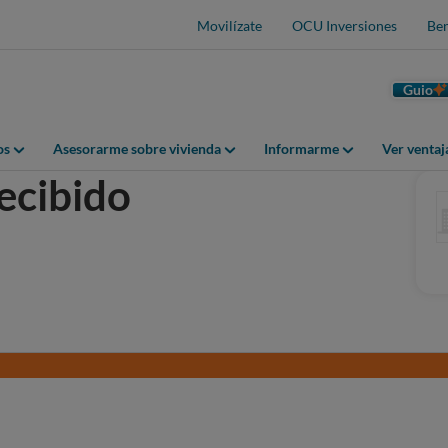
Movilízate
OCU Inversiones
Ben
Guio
os
Asesorarme sobre vivienda
Informarme
Ver venta
ecibido