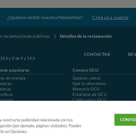
¿Quieres recibir nuestra Newsletter?
Crea una cuenta
de reclamaciones públicas
Detalles de la reclamación
CONTACTAR
REV
 18 h y V de 9 a 14 h
 más populares
Conoce OCU
fas de energía
Quiénes somos
adoras
Qué te ofrecemos
otecas
Memoria OCU
oríficos
Estatutos de OCU
visores
Código ético OCU
chones
Preguntas frecuentes
ión de OCU
Política de privacidad
Uso del nombre y de los signos de OCU
CONFIG
 y mostrarte publicidad relacionada con tus
egación (por ejemplo, páginas visitadas). Puedes
lic en Opciones.