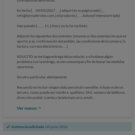
Estimados/as señores/as:
En fecha […09/05/2027….] adquirí en su página web […
info@farmaferoles.com.] el producto […..Arkosol intensive triple]
Han pasado [……11.] días y no lo he recibido.
Adjunto los siguientes documentos: [enumerar documentación que se
aporta: p.ej. confirmación del pedido, las condiciones de la compra, la
factura, correos electrónicos …]
SOLICITO se me haga entrega del producto, y si hubiese algún
problema con la entrega, se me comunique a fin de tomar las medidas
oportunas.
Sin otro particular, atentamente.
Recuerda no incluir ningún dato personal o sensible, ni tuyo ni de un
tercero, como puede ser nombre, apellidos, DNI, número de teléfono,
dirección postal, cuenta y tarjeta bancaria, email…
Ver menos
Asistencia solicitada
04 junio 2026