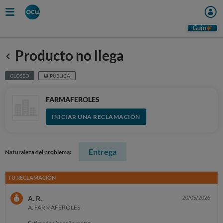
Guio
Producto no llega
Anterior
CLOSED
PÚBLICA
FARMAFEROLES
INICIAR UNA RECLAMACIÓN
Entrega
Naturaleza del problema:
TU RECLAMACIÓN
A. R.
20/05/2026
A: FARMAFEROLES