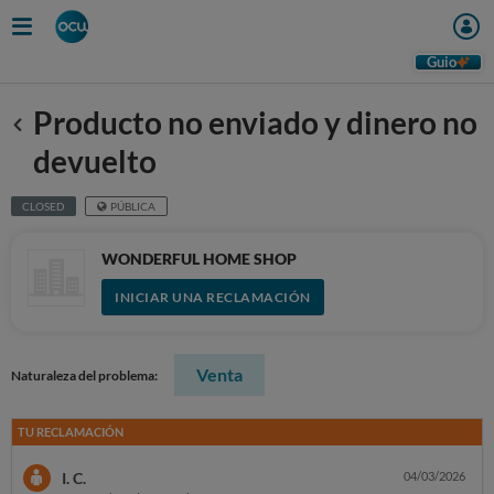
Guio
Producto no enviado y dinero no
Anterior
devuelto
CLOSED
PÚBLICA
WONDERFUL HOME SHOP
INICIAR UNA RECLAMACIÓN
Venta
Naturaleza del problema:
TU RECLAMACIÓN
I. C.
04/03/2026