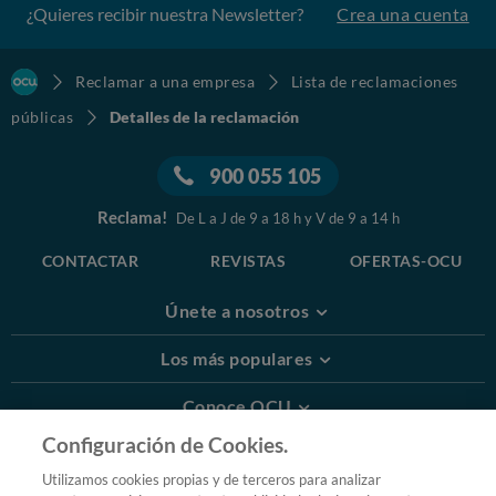
¿Quieres recibir nuestra Newsletter?
Crea una cuenta
Reclamar a una empresa
Lista de reclamaciones
públicas
Detalles de la reclamación
900 055 105
Reclama!
De L a J de 9 a 18 h y V de 9 a 14 h
CONTACTAR
REVISTAS
OFERTAS-OCU
Únete a nosotros
Los más populares
Conoce OCU
Configuración de Cookies.
Más Información
Utilizamos cookies propias y de terceros para analizar