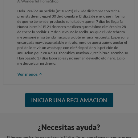
A: Wonderful Home Shop
Hola. Realicé un pedido (nº 10721) el 23 de diciembre con fecha
prevista de entrega el 30 de diciembre. El día 2 de enero me informan
de que no tienen del producto solicitado y que en 7 días les llegaría.
Nunca lo recibí. El 21 de enero me dicen que máximo el miércoles 28
de enero lo recibiría. Y de nuevo, no lo recibí. Así que el 9 de febrero
me personé en su tienda física para obtener una respuesta. La persona
encargada muy desagradable en trato, me dice que si quiero anular el
pedido le envíe un whatsapp con el nº de pedido y la petición de
anulación y que en 4 días laborables, máximo 7, recibiría el reembolso.
Han pasado 17 días laborables y no me han devuelto el dinero. Exijo
me devuelvan mi dinero.
Ver menos
INICIAR UNA RECLAMACIÓN
¿Necesitas ayuda?
El tiempo medio de respuesta es de 15 días. Te recomendamos que esperes ese