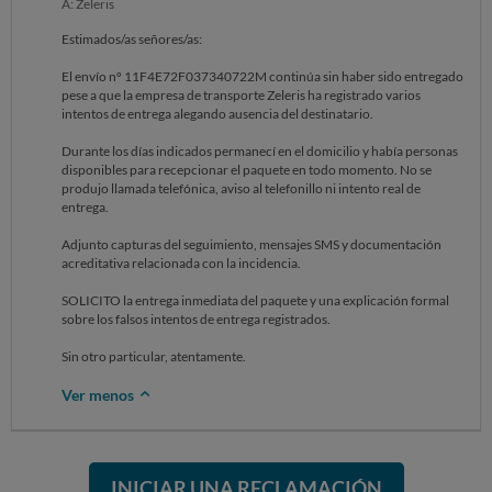
A: Zeleris
Estimados/as señores/as:
El envío nº 11F4E72F037340722M continúa sin haber sido entregado
pese a que la empresa de transporte Zeleris ha registrado varios
intentos de entrega alegando ausencia del destinatario.
Durante los días indicados permanecí en el domicilio y había personas
disponibles para recepcionar el paquete en todo momento. No se
produjo llamada telefónica, aviso al telefonillo ni intento real de
entrega.
Adjunto capturas del seguimiento, mensajes SMS y documentación
acreditativa relacionada con la incidencia.
SOLICITO la entrega inmediata del paquete y una explicación formal
sobre los falsos intentos de entrega registrados.
Sin otro particular, atentamente.
Ver menos
INICIAR UNA RECLAMACIÓN