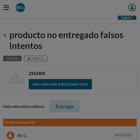
Guio
producto no entregado falsos
Anterior
intentos
CLOSED
PÚBLICA
ZELERIS
INICIAR UNA RECLAMACIÓN
Entrega
Naturaleza del problema:
TU RECLAMACIÓN
M. C.
08/05/2026