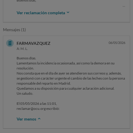
Buenos días,
Escribo en relación al pedido: 20611419.
Ver reclamación completa
Realicé un pedido online en Farmavazquez de tres latas de formula
blemil confort evolution, y recibí un pedido erroneo, ya que es blemil
Mensajes (1)
optimum evolution.
Desde el momento de la recepción, 30/04/2026 contacté con la
FARMAVAZQUEZ
06/05/2026
farmacia a través de incidencias@farmavazquez.com para notificar el
A: M. L.
error, sin haber obtenido respuesta tras varios intentos y varios días de
espera.
Buenos días.
Lamentamos la incidencia ocasionada, así como la demora en su
La situación se agravó al coincidir con días festivos, lo que me impidió
resolución.
adquirir el producto por otros medios, obligándome a utilizar una de
Nos consta que en el día de ayer se atendieron sus correos y, además,
las latas recibidas para poder alimentar a mi hija ante la falta de
se gestionó con carácter urgente el cambio de las leches con la persona
alternativas, lo que le ha supuesto un problema digestivo ya que no era
responsable del reparto en Madrid.
confort.
Quedamos a su disposición para cualquier aclaración adicional.
Un saludo.
A fecha de hoy, 05/05/2026, no he recibido respuesta por parte del
establecimiento, ni me ha ofrecido solución alguna, teniendo que
El 05/05/2026 a las 11:01,
asumir un perjuicio directo debido a la falta de suministro de un
reclamar@ocu.org escribió:
producto esencial de alimentación infantil con el consiguiente
problema de salud.
Ver menos
Por todo ello, ante el incumplimiento de sus obligaciones como
vendedor, solicito el reembolso del importe abonado.