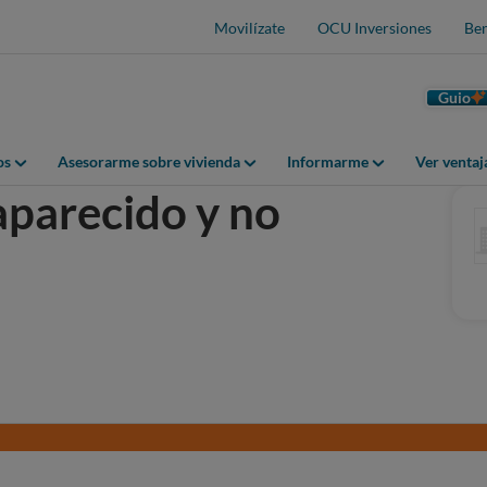
Movilízate
OCU Inversiones
Ben
Guio
os
Asesorarme sobre vivienda
Informarme
Ver venta
parecido y no