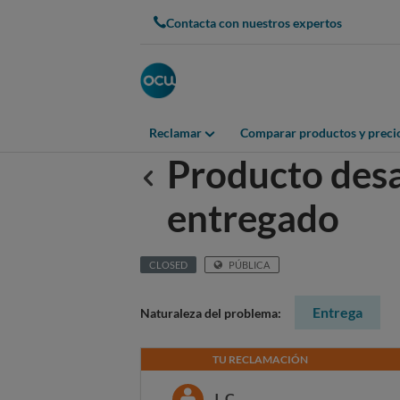
Contacta con nuestros expertos
Reclamar
Comparar productos y preci
Producto desa
Anterior
entregado
CLOSED
PÚBLICA
Entrega
Naturaleza del problema:
TU RECLAMACIÓN
J. C.