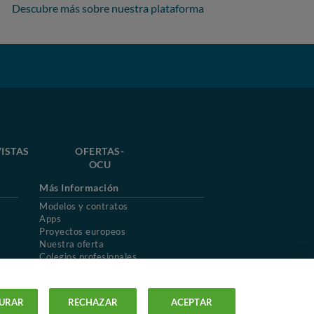
Descubre más sobre nuestra plataforma
ISTAS
OFERTAS-
OCU
Más Información
Modelos y contratos
Apps
Proyectos europeos
Nuestra oferta
Colegios profesionales
Mapa del sitio
URAR
RECHAZAR
ACEPTAR