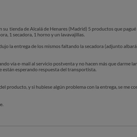
 su tienda de Alcalá de Henares (Madrid) 5 productos que pagué en
dora, 1 secadora, 1 horno y un lavavajillas.
dujo la entrega de los mismos faltando la secadora (adjunto albará
ndo vía e-mail al servicio postventa y no hacen más que darme la
e están esperando respuesta del transportista.
l producto, y si hubiese algún problema con la entrega, se me co
e.