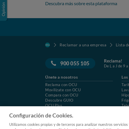
Descubra más sobre esta plataforma
Reclamar a una empresa
Lista 
Reclama!
900 055 105
De L a J de 9 a
Únete a nosotros
Los
Reclama con OCU
Tari
Movilízate con OCU
Lav
Compara con OCU
Hip
Descubre GUIO
Frig
OCU Plus
Tele
Trabajar en OCU
Col
Configuración de Cookies.
© 2026 OCU
Condiciones generales de contratac
Utilizamos cookies propias y de terceros para analizar nuestros servicios
Aviso Legal
Política de cookies