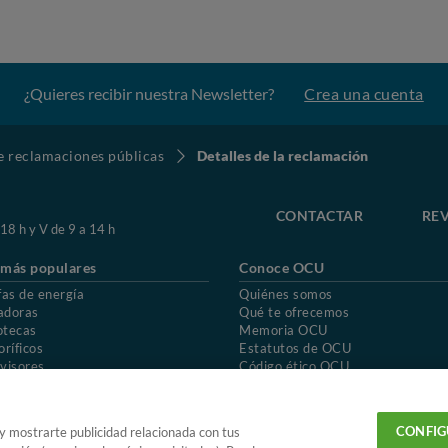
¿Quieres recibir nuestra Newsletter?
Crea una cuenta
de reclamaciones públicas
Detalles de la reclamación
CONTACTAR
REV
 18 h y V de 9 a 14 h
 más populares
Conoce OCU
fas de energía
Quiénes somos
adoras
Qué te ofrecemos
otecas
Memoria OCU
oríficos
Estatutos de OCU
visores
Código ético OCU
chones
Preguntas frecuentes
ión de OCU
Política de privacidad
Uso del nombre y de los signos de OCU
CONFIG
 y mostrarte publicidad relacionada con tus