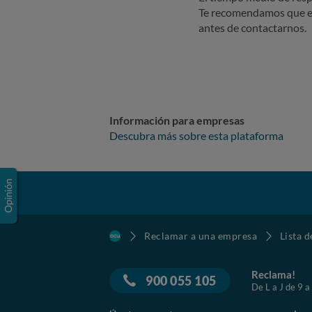
Te recomendamos que e
antes de contactarnos.
Información para empresas
Descubra más sobre esta plataforma
Reclamar a una empresa
Lista 
Reclama!
900 055 105
De L a J de 9 a