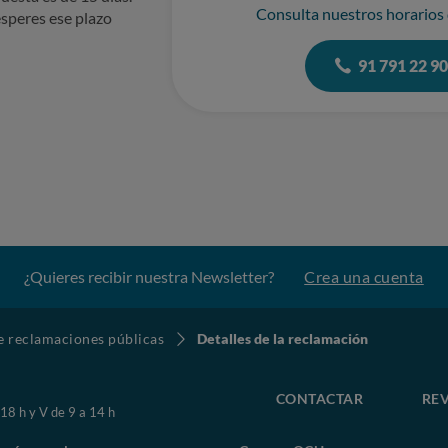
Consulta nuestros horarios
speres ese plazo
91 791 22 9
¿Quieres recibir nuestra Newsletter?
Crea una cuenta
de reclamaciones públicas
Detalles de la reclamación
CONTACTAR
REV
 18 h y V de 9 a 14 h