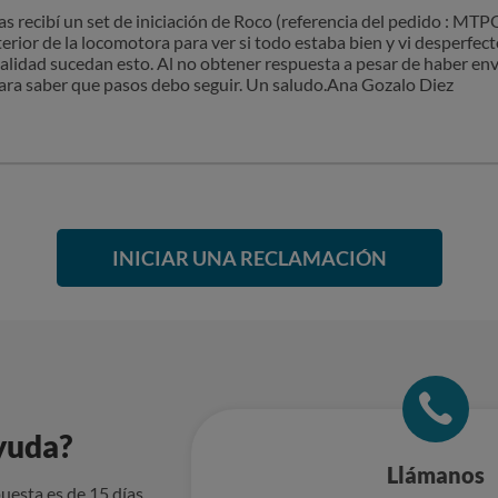
as recibí un set de iniciación de Roco (referencia del pedido : M
terior de la locomotora para ver si todo estaba bien y vi desperfec
calidad sucedan esto. Al no obtener respuesta a pesar de haber envi
para saber que pasos debo seguir. Un saludo.Ana Gozalo Diez
INICIAR UNA RECLAMACIÓN
yuda?
Llámanos
uesta es de 15 días.