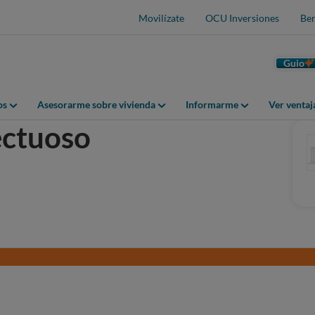
Movilízate
OCU Inversiones
Ben
Guio
os
Asesorarme sobre vivienda
Informarme
Ver venta
ectuoso