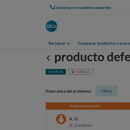
Contacta con nuestros expertos
Reclamar
Comparar productos y preci
producto def
Anterior
RESUELTA
PÚBLICA
Otro
Naturaleza del problema:
TU RECLAMACIÓN
A. G.
A: Zaratren