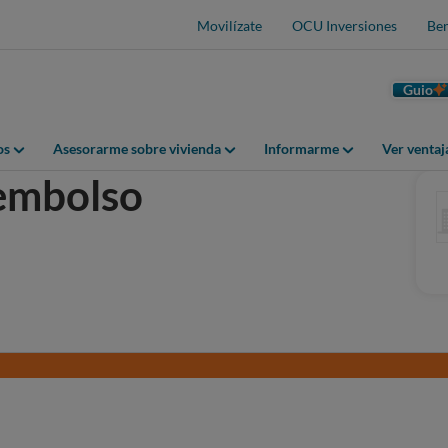
Movilízate
OCU Inversiones
Ben
Guio
os
Asesorarme sobre vivienda
Informarme
Ver venta
embolso