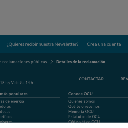
¿Quieres recibir nuestra Newsletter?
Crea una cuenta
de reclamaciones públicas
Detalles de la reclamación
CONTACTAR
REV
 18 h y V de 9 a 14 h
 más populares
Conoce OCU
fas de energía
Quiénes somos
adoras
Qué te ofrecemos
otecas
Memoria OCU
oríficos
Estatutos de OCU
visores
Código ético OCU
chones
Preguntas frecuentes