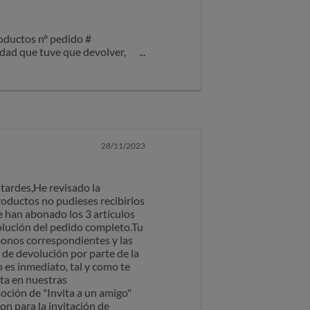
oductos nº pedido #
idad que tuve que devolver,
os que, ni he recibido ni se me
nos pendientes para ella.A mi
o estan en condiciones de
enta el bono de 30 eur que
 coste del envio de 4.99€ ,
mente de 2 cosas, faltan otros
pra no he recibido nada a
28/11/2023
zo compra por mas de 100 eur ,
volución del doble del importe
 tardes,He revisado la
oductos no pudieses recibirlos
e han abonado los 3 artículos
olución del pedido completo.Tu
abonos correspondientes y las
 de devolución por parte de la
 es inmediato, tal y como te
lta en nuestras
oción de "Invita a un amigo"
on para la invitación de