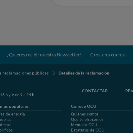
¿Quieres recibir nuestra Newsletter?
Crea una cuenta
de reclamaciones públicas
Detalles de la reclamación
CONTACTAR
REV
 18 h y V de 9 a 14 h
 más populares
Conoce OCU
fas de energía
Quiénes somos
adoras
Qué te ofrecemos
otecas
Memoria OCU
oríficos
Estatutos de OCU