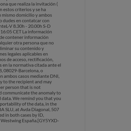
na que realiza la invitación (
 estos criterios y se ha
tu mismo domicilio y ambos
 no dudes en contatcar con
enteL-V 8.30h - 20.00h S-D
3, 16:05 CET La información
ede contener información
ualquier otra persona que no
eliminar su contenido y
es legales aplicables en
s de acceso, rectificación,
s en la normativa citada ante el
 8, 08029-Barcelona, o
 en ambos casos mediante DNI,
ly to the recipient and may
er person that is not
 and communicate the anomaly to
al data. We remind you that you
portability of the data, in the
IA SLU, at Avda Diagonal, 507
ed in both cases by ID,
io de Westwing España.[GY5YXD-