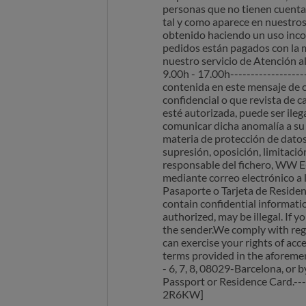
personas que no tienen cuenta 
tal y como aparece en nuestros 
obtenido haciendo un uso inco
pedidos están pagados con la mi
nuestro servicio de Atención a
9.00h - 17.00h-----------------
contenida en este mensaje de c
confidencial o que revista de c
esté autorizada, puede ser ileg
comunicar dicha anomalía a su 
materia de protección de datos
supresión, oposición, limitació
responsable del fichero, WW E-
mediante correo electrónico a
Pasaporte o Tarjeta de Residen
contain confidential informatio
authorized, may be illegal. If
the sender.We comply with regu
can exercise your rights of acce
terms provided in the aforeme
- 6, 7, 8, 08029-Barcelona, or 
Passport or Residence Card.---
2R6KW]