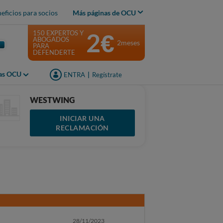
eficios para socios
Más páginas de OCU
2€
150 EXPERTOS Y
ABOGADOS
2meses
PARA
DEFENDERTE
jas OCU
ENTRA
|
Regístrate
WESTWING
INICIAR UNA
RECLAMACIÓN
28/11/2023