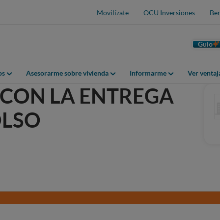
Movilízate
OCU Inversiones
Ben
Guio
os
Asesorarme sobre vivienda
Informarme
Ver venta
CON LA ENTREGA
OLSO