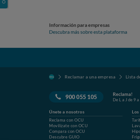
Información para empresas
Descubra más sobre esta plataforma
Reclamar a una empresa
Lista 
Reclama!
900 055 105
De L a J de 9 a
Únete a nosotros
Los
Reclama con OCU
Tari
Movilízate con OCU
Lav
Compara con OCU
Hip
Descubre GUIO
Frig