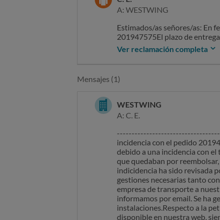
A: WESTWING
Estimados/as señores/as: En f
201947575El plazo de entrega er
despues de pasados muchos días
Ver reclamación completa
ha dado ninguna justificación.
pregunta por mail contesta un 
entregarse. SI yo no pregunto 
Mensajes (1)
había usado para esta compra 
Respuesta NOA dia de hoy , 28n
3 productos que siguen en pro
WESTWING
cambio y aun no me han devuelt
A: C. E.
perdido ya qu eno me lo querei
abonado. Sin otro particular, 
-------------------------------
incidencia con el pedido 20194
debido a una incidencia con el
que quedaban por reembolsar, j
indicidencia ha sido revisada 
gestiones necesarias tanto con
empresa de transporte a nuestro
informamos por email. Se ha ge
instalaciones.Respecto a la pe
disponible en nuestra web, sien