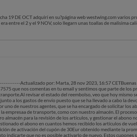
echa 19 DE OCT adquirí en su?página web westwing.com varios pr
a entre el 2 y el 9 NOV, solo llegarn unas toallas de malisima cal
 del 9/11 les escribí para saber donde estaban el resto de product
 Tuve que comprar otro regalo de cumpleaños a mi hija pues iban u
agente diciendo que ha habido un problema con el reparto y que n
nadie me contacta.Con lo cual solicito que :-Me devuelvan a mi cu
dado que no ha servido para nada. La respueta NO-Me devuelvan el
ov y solo porque les he vuelto a escribir ha llegado un abono sola
ceso de devolución.Ha pasado mas de 1 mes desde que hice la com
o el dinero. El bono de 30€ que use por invitar a un amigo que hi
s devolver Y el envio de 4.99 lo he pagado para nada.SOLICITO de
atentamente.C.E.
---------------Actualizado por: Marta, 28 nov 2023, 16:57 CETBuenas
7575 que nos comentas en tu email y sentimos que parte de los pr
 tranporte.Al revisar el estado del reembolso, veo que hoy mismo s
unto a los gastos de envío puesto que se ha llevado a cabo la dev
por uno de nuestros agentes, que se ha encargado de solicitar los 
 la empresaa de transporte, como con nuestro almacén. El proceso
 almacén para la revisión de los artículos, y gestionar el abono no
stionado el abono en cuantos hemos recibido los artículos de vue
tición de activación del cupón de 30Eur obtenido mediante la prom
to indicarte que no es posible activarlo de nuevo. Estos cupones s