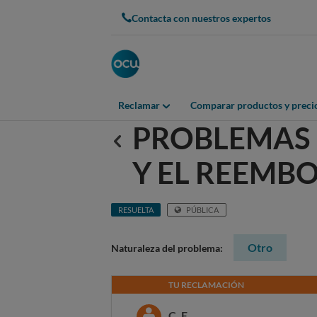
Contacta con nuestros expertos
Reclamar
Comparar productos y preci
PROBLEMAS 
Anterior
Y EL REEMB
RESUELTA
PÚBLICA
Otro
Naturaleza del problema:
TU RECLAMACIÓN
C. E.