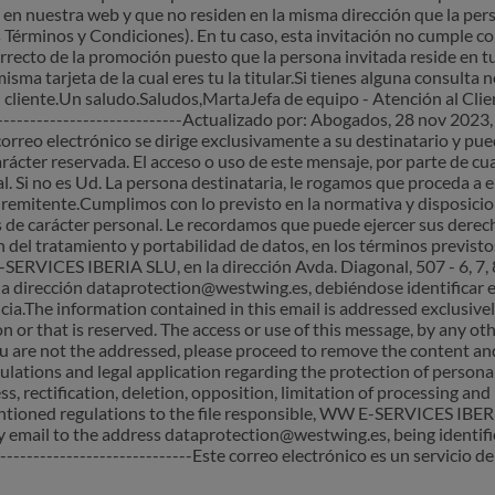
en nuestra web y que no residen en la misma dirección que la perso
Términos y Condiciones). En tu caso, esta invitación no cumple con
rrecto de la promoción puesto que la persona invitada reside en 
sma tarjeta de la cual eres tu la titular.Si tienes alguna consulta
l cliente.Un saludo.Saludos,MartaJefa de equipo - Atención al Cli
-----------------------------Actualizado por: Abogados, 28 nov 202
orreo electrónico se dirige exclusivamente a su destinatario y pu
arácter reservada. El acceso o uso de este mensaje, por parte de c
al. Si no es Ud. La persona destinataria, le rogamos que proceda a 
remitente.Cumplimos con lo previsto en la normativa y disposicion
 de carácter personal. Le recordamos que puede ejercer sus derecho
n del tratamiento y portabilidad de datos, en los términos previsto
SERVICES IBERIA SLU, en la dirección Avda. Diagonal, 507 - 6, 7,
 la dirección dataprotection@westwing.es, debiéndose identificar
cia.The information contained in this email is addressed exclusive
n or that is reserved. The access or use of this message, by any oth
 you are not the addressed, please proceed to remove the content
lations and legal application regarding the protection of person
ss, rectification, deletion, opposition, limitation of processing and 
ntioned regulations to the file responsible, WW E-SERVICES IBER
by email to the address dataprotection@westwing.es, being identifi
-----------------------------Este correo electrónico es un servic