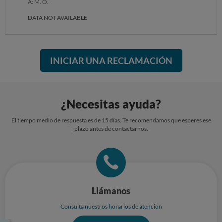
A: M. O.
cuestione la devolución por unas horas. Solicito de nuevo la
devolución del mismo, o tendré que tomar otras medidas legales.
DATA NOT AVAILABLE
INICIAR UNA RECLAMACIÓN
¿Necesitas ayuda?
El tiempo medio de respuesta es de 15 días. Te recomendamos que esperes ese
plazo antes de contactarnos.
Llámanos
Consulta nuestros horarios de atención