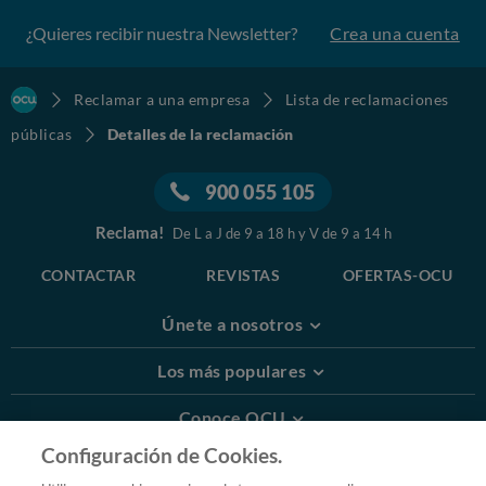
¿Quieres recibir nuestra Newsletter?
Crea una cuenta
Reclamar a una empresa
Lista de reclamaciones
públicas
Detalles de la reclamación
900 055 105
Reclama!
De L a J de 9 a 18 h y V de 9 a 14 h
CONTACTAR
REVISTAS
OFERTAS-OCU
Únete a nosotros
Los más populares
Conoce OCU
Configuración de Cookies.
Más Información