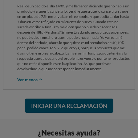
Realice un pedido el día 14/03 y me llamaron diciendo que no había un
producto y si quería cancelarlo. Les dije que si que lo cancelaran y que
en un plazo de 72h me enviaban el reembolso y que podía tardar hasta
7 días en verse reflejado en mi cuenta de nuevo. Cuando esto no
sucede escribo a Just Eat y me dicen que no pueden hacer nada
después de 48h. ¿Perdona? Si me estáis dando unos plazos superiores,
no podéis decirme ahora que no podéis hacer nada. Yo ya reclamé
dentro del periodo, ahora lo que quiero es mi reembolso de 40,10€
por el pedido cancelado. Y lo quiero ya, porque la respuesta que me
dais no tiene ni pies ni cabeza. Es inverosímil los plazos que tenéis y la
respuesta que dais cuando el problema es vuestro por tener productos
que no están disponibles en la aplicación. Así que por favor
devolvedme lo que me corresponde inmediatamente.
Ver menos
INICIAR UNA RECLAMACIÓN
¿Necesitas ayuda?