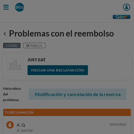
Guio
Problemas con el reembolso
Anterior
CLOSED
PÚBLICA
JUST EAT
INICIAR UNA RECLAMACIÓN
Naturaleza
Modificación y cancelación de la reserva
del
problema:
TU RECLAMACIÓN
A. Q.
26/03/2026
A: Just Eat