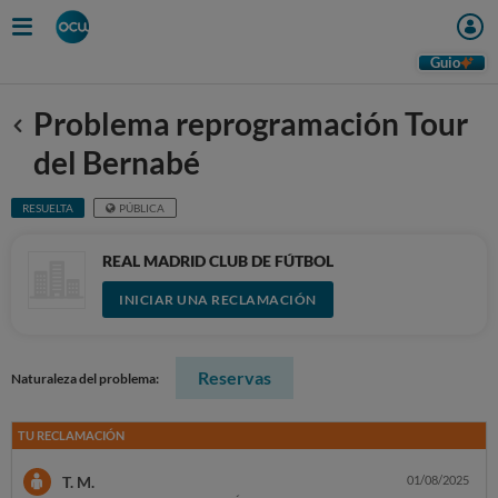
Guio
Problema reprogramación Tour
Anterior
del Bernabé
RESUELTA
PÚBLICA
REAL MADRID CLUB DE FÚTBOL
INICIAR UNA RECLAMACIÓN
Reservas
Naturaleza del problema:
TU RECLAMACIÓN
T. M.
01/08/2025