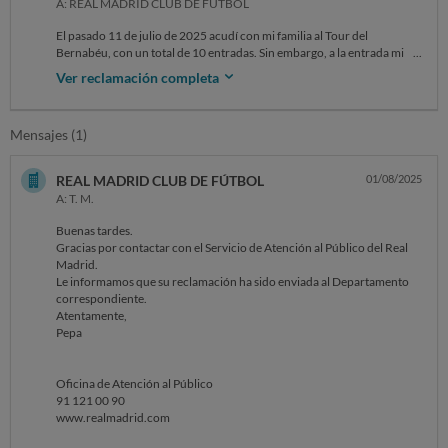
A: REAL MADRID CLUB DE FÚTBOL
El pasado 11 de julio de 2025 acudí con mi familia al Tour del
Bernabéu, con un total de 10 entradas. Sin embargo, a la entrada mi
pareja se encontró mal y, por ese motivo, ni él ni yo pudimos acceder al
Ver reclamación completa
recorrido.
En ese momento hablé con las coordinadoras del lugar, quienes me
Mensajes (1)
indicaron que podíamos acudir otro día y que debía escribir un correo
para consultar las fechas disponibles para reprogramar nuestra visita.
REAL MADRID CLUB DE FÚTBOL
01/08/2025
Al contactar posteriormente, me informan de que todas las entradas
A: T. M.
aparecen como validadas a la salida porque se encontraban en un
único PDF y mi familia las presentó en conjunto, sin darse cuenta de
Buenas tardes.
que dos de ellas no iban a ser utilizadas. He explicado que tanto las
Gracias por contactar con el Servicio de Atención al Público del Real
cámaras de seguridad como el personal presente pueden corroborar
Madrid.
que en ningún momento realizamos el tour, ya que permanecimos en la
Le informamos que su reclamación ha sido enviada al Departamento
zona de entrada mientras mi pareja se recuperaba y finalmente fuimos
correspondiente.
acompañados a la salida por el personal.
Atentamente,
Pepa
A pesar de ello, se me niega la reprogramación, incumpliendo lo que se
me aseguró en persona en el propio estadio.
Oficina de Atención al Público
Solicito la reprogramación de las dos entradas como se me aseguró.
91 121 00 90
www.realmadrid.com