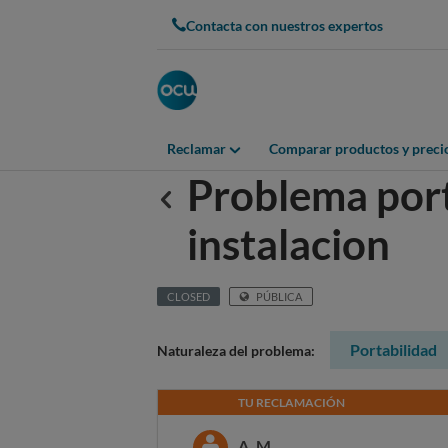
Contacta con nuestros expertos
Reclamar
Comparar productos y preci
Problema port
Anterior
instalacion
CLOSED
PÚBLICA
Portabilidad
Naturaleza del problema:
TU RECLAMACIÓN
A. M.