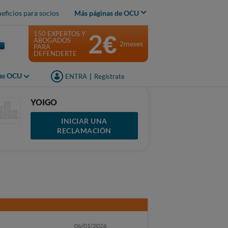
eficios para socios
Más páginas de OCU
2€
150 EXPERTOS Y
ABOGADOS
2meses
PARA
DEFENDERTE
jas OCU
ENTRA
|
Regístrate
YOIGO
INICIAR UNA
RECLAMACIÓN
06/01/2026