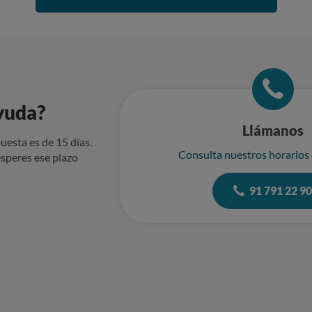
yuda?
Llámanos
uesta es de 15 días.
Consulta nuestros horarios
speres ese plazo
91 791 22 9