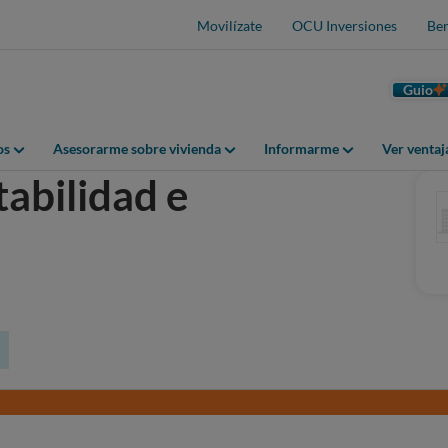
Movilízate
OCU Inversiones
Ben
Guio
os
Asesorarme sobre vivienda
Informarme
Ver venta
abilidad e