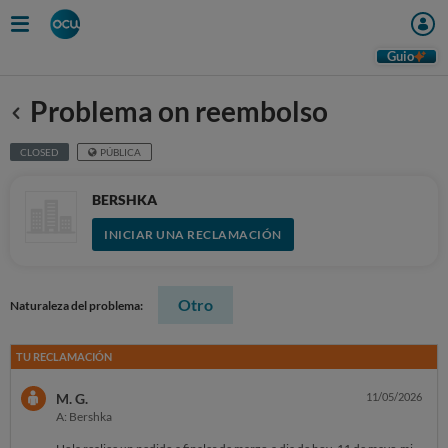
Guio
Problema on reembolso
Anterior
CLOSED
PÚBLICA
BERSHKA
INICIAR UNA RECLAMACIÓN
Otro
Naturaleza del problema:
TU RECLAMACIÓN
M. G.
11/05/2026
A: Bershka