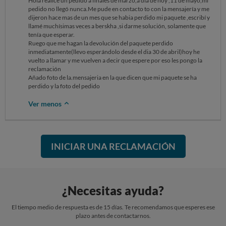
Hola realice un pedido a finales de marzo,a dia de hoy ,11 de mayo,mi
pedido no llegó nunca.Me pude en contacto to con la mensajería y me
dijeron hace mas de un mes que se habia perdido mi paquete ,escribí y
llamé muchísimas veces a berskha ,si darme solución, solamente que
tenía que esperar.
Ruego que me hagan la devolución del paquete perdido
inmediatamente(llevo esperándolo desde el dia 30 de abril)hoy he
vuelto a llamar y me vuelven a decir que espere por eso les pongo la
reclamación
Añado foto de la.mensajeria en la que dicen que mi paquete se ha
perdido y la foto del pedido
Ver menos
INICIAR UNA RECLAMACIÓN
¿Necesitas ayuda?
El tiempo medio de respuesta es de 15 días. Te recomendamos que esperes ese
plazo antes de contactarnos.