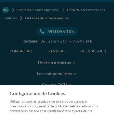
Reclamar a una empresa
Lista de reclamaciones
públicas
Detalles de la reclamación
900 055 105
Reclama!
De L a J de 9 a 18 h y V de 9 a 14 h
CONTACTAR
REVISTAS
OFERTAS-OCU
Únete a nosotros
Los más populares
Conoce OCU
Configuración de Cookies.
Más Información
Utilizamos cookies propias y de terceros para analizar
nuestros servicios y mostrarte publicidad relacionada con tus
© 2026 OCU
preferencias basado en un perfil elaborado a partir de tus
Condiciones generales de contratación de OCU