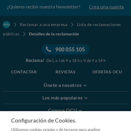
¿Quieres recibir nuestra Newsletter?
Crea una cuenta
Reclamar a una empresa
Lista de reclamaciones
públicas
Detalles de la reclamación
900 055 105
Reclama!
De L a J de 9 a 18 h y V de 9 a 14 h
CONTACTAR
REVISTAS
OFERTAS-OCU
Únete a nosotros
Los más populares
Conoce OCU
Configuración de Cookies.
Más Información
Utilizamos cookies propias y de terceros para analizar