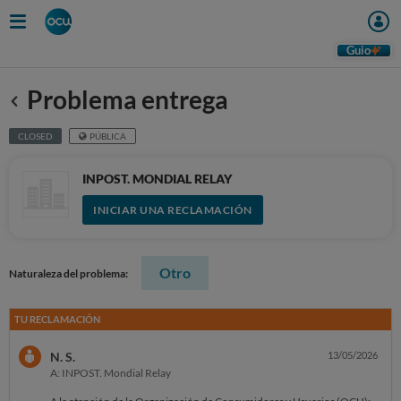
Guio
Problema entrega
Anterior
CLOSED
PÚBLICA
INPOST. MONDIAL RELAY
INICIAR UNA RECLAMACIÓN
Otro
Naturaleza del problema:
TU RECLAMACIÓN
N. S.
13/05/2026
A: INPOST. Mondial Relay