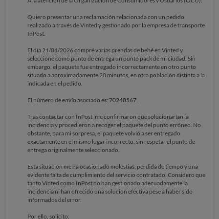
A la atención de la Organización de Consumidores y Usuarios (OCU):
Quiero presentar una reclamación relacionada con un pedido
realizado a través de Vinted y gestionado por la empresa de transporte
InPost.
El día 21/04/2026 compré varias prendas de bebé en Vinted y
seleccioné como punto de entrega un punto pack de mi ciudad. Sin
embargo, el paquete fue entregado incorrectamente en otro punto
situado a aproximadamente 20 minutos, en otra población distinta a la
indicada en el pedido.
El número de envío asociado es: 70248567.
Tras contactar con InPost, me confirmaron que solucionarían la
incidencia y procedieron a recoger el paquete del punto erróneo. No
obstante, para mi sorpresa, el paquete volvió a ser entregado
exactamente en el mismo lugar incorrecto, sin respetar el punto de
entrega originalmente seleccionado.
Esta situación me ha ocasionado molestias, pérdida de tiempo y una
evidente falta de cumplimiento del servicio contratado. Considero que
tanto Vinted como InPost no han gestionado adecuadamente la
incidencia ni han ofrecido una solución efectiva pese a haber sido
informados del error.
Por ello, solicito: