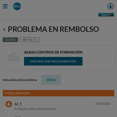
Guio
PROBLEMA EN REMBOLSO
Anterior
CLOSED
PÚBLICA
ALBALI CENTROS DE FORMACIÓN
INICIAR UNA RECLAMACIÓN
Otro
Naturaleza del problema:
TU RECLAMACIÓN
M. T.
27/04/2026
A: Albali centros de formación