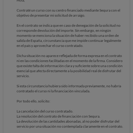
Hola,
Contraté un curso con su centro financiado mediante Sequra con el
objetivo de presentar mi solicitud de arraigo.
En el contrato se indica que en caso de denegación de la solicitud no
corresponde devolución del importe. Sin embargo, en ningún
momento se menciona la situación de haber recibido una orden de
salida de España, circunstancia que me impide continuar legalmente
en el país y aprovechar el curso contratado.
Dicha situación no aparece reflejada de forma expresa en el contrato
ni en las condiciones facilitadas en el momento de la firma. Considero
que existe falta de información clara y suficiente sobre una condición
esencial que afecta directamente a la posibilidad real de disfrutar del
servicio.
Si esta circunstancia hubiera sido informada previamente, no habría
contratado el curso ni la financiación vinculada.
Por todo ello, solicito:
La cancelación del curso contratado.
La resolución del contrato de financiación con Sequra.
La devolución de las cantidades abonadas, al no poder disfrutar del
servicio por una situación no contemplada claramente en el contrato.