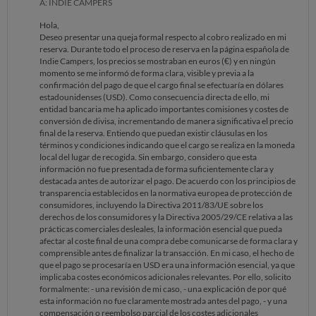
A: INDIE CAMPERS
Hola,
Deseo presentar una queja formal respecto al cobro realizado en mi
reserva. Durante todo el proceso de reserva en la página española de
Indie Campers, los precios se mostraban en euros (€) y en ningún
momento se me informó de forma clara, visible y previa a la
confirmación del pago de que el cargo final se efectuaría en dólares
estadounidenses (USD). Como consecuencia directa de ello, mi
entidad bancaria me ha aplicado importantes comisiones y costes de
conversión de divisa, incrementando de manera significativa el precio
final de la reserva. Entiendo que puedan existir cláusulas en los
términos y condiciones indicando que el cargo se realiza en la moneda
local del lugar de recogida. Sin embargo, considero que esta
información no fue presentada de forma suficientemente clara y
destacada antes de autorizar el pago. De acuerdo con los principios de
transparencia establecidos en la normativa europea de protección de
consumidores, incluyendo la Directiva 2011/83/UE sobre los
derechos de los consumidores y la Directiva 2005/29/CE relativa a las
prácticas comerciales desleales, la información esencial que pueda
afectar al coste final de una compra debe comunicarse de forma clara y
comprensible antes de finalizar la transacción. En mi caso, el hecho de
que el pago se procesaría en USD era una información esencial, ya que
implicaba costes económicos adicionales relevantes. Por ello, solicito
formalmente: - una revisión de mi caso, - una explicación de por qué
esta información no fue claramente mostrada antes del pago, - y una
compensación o reembolso parcial de los costes adicionales