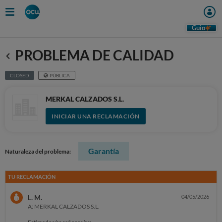
Guio
PROBLEMA DE CALIDAD
Anterior
CLOSED
PÚBLICA
MERKAL CALZADOS S.L.
INICIAR UNA RECLAMACIÓN
Garantía
Naturaleza del problema:
TU RECLAMACIÓN
L. M.
04/05/2026
A: MERKAL CALZADOS S.L.