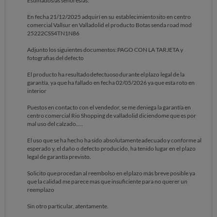
Estimados/as señores/as:
En fecha 21/12/2025 adquirí en su establecimiento sito en centro
comercial Vallsur en Valladolid el producto Botas senda road mod
25222CSS4TN1N86
Adjunto los siguientes documentos: PAGO CON LA TARJETA y
fotografias del defecto
El producto ha resultado defectuoso durante el plazo legal de la
garantía, ya que ha fallado en fecha 02/05/2026 ya que esta roto en
interior
Puestos en contacto con el vendedor, se me deniega la garantía en
centro comercial Rio Shopping de valladolid diciendome que es por
mal uso del calzado.....
El uso que se ha hecho ha sido absolutamente adecuado y conforme al
esperado y, el daño o defecto producido, ha tenido lugar en el plazo
legal de garantía previsto.
Solicito que procedan al reembolso en el plazo más breve posible ya
que la calidad me parece mas que insuficiente para no querer un
reemplazo
Sin otro particular, atentamente.