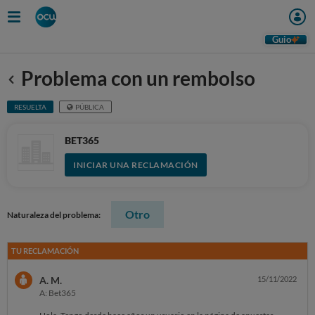
Guio
Problema con un rembolso
Anterior
RESUELTA
PÚBLICA
BET365
INICIAR UNA RECLAMACIÓN
Otro
Naturaleza del problema:
TU RECLAMACIÓN
A. M.
15/11/2022
A: Bet365