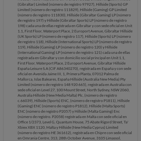
(Gibraltar) Limited (número de registro 97927), Hillside (Sports) GP
Limited (número de registro 111829), Hillside (Gaming) GP Limited
(número de registro 111830), Hillside (Gibraltar Gaming) LP (número
de registro 197) y Hillside (Gibraltar Sports) LP (número de registro
198) cada una de ellas registrada en Gibraltar y con sede oficial en Unit
1.1, First Floor, Waterport Place, 2 Europort Avenue, Gibraltar Hillside
(UK Sports) LP (número de registro 117), Hillside (Sports) LP (número
de registro 118), Hillside (International Sports) LP (número de registro
119), Hillside (Gaming) LP (número de registro 120) y Hillside
(International Gaming) LP (número de registro 121) cada una de ellas
registrada en Gibraltar y con domicilio social principal en Unit 1.1,
First Floor, Waterport Place, 2 Europort Avenue, Gibraltar Hillside
España Leisure S.A (CIF A86340270), registrada en España y con sede
oficial en Avenida Jaime III, 1, Primera Planta, 07012 Palma de
Mallorca, Islas Baleares, España Hillside (Australia New Media) Pty
Limited (número de registro 148 920 665), registrada en Australia con
sede oficial en Level 27, 100 Mount Street, North Sydney, NSW 2060,
Australia Hillside (New Media Malta) Plc, (número de registro
c.66039), Hillside (Sports) ENC, (número de registro P1811), Hillside
(Gaming) ENC (número de registro P1812), Hillside (Malta Sports)
ENC (número de registro P2057) y Hillside (Malta Gaming) Enc
(número de registro. P2058) registrada en Malta con sede oficial en
Office 1/2373, Level G, Quantum House, 75 Abate Rigord Street, Ta'
Xbiex XBX 1120, Malta y Hillside (New Media Cyprus) Limited
(número de registro HE 361612), registrada en Chipre con sede oficial
en Omrania Centre, 313, 28th October Avenue, 3105 Limassol,