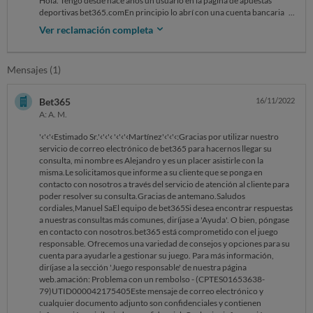
Hola. Tengo desde hace años un usuario en la página de apuestas
deportivas bet365.comEn principio lo abrí con una cuenta bancaria
que puse a nombre de mi madre, porque yo vivía en Canarias y podría
Ver reclamación completa
ser un problema a nivel fiscal.Con los años, me trasladé a Península y al
intentar dar de baja ese usuario y dar de alta otro con mi nombre, el
problema fue que al identificar el sistema el mismo número de cuenta
Mensajes (1)
bancaria, se formó un lío y no lo permitía al final, lo expliqué, me
identifiqué, me mandaron un e-mail confirmando que ya todo estaba
en regla y seguí haciendo mi quiniela de football americano semanal de
Bet365
16/11/2022
5 euros con mi nombre y de la misma manera que lo hacía desde
A: A. M.
Canarias.Hasta aquí, todo bien pero ahora, he ganado una pequeña
cantidad y he mandado que me reintegrasen 30 euros a mi cuenta. A la
'‹'‹'‹Estimado Sr.'‹'‹'‹ '‹'‹'‹Martínez'‹'‹'‹:Gracias por utilizar nuestro
MISMA cuenta bancaria con la que CADA SEMANA desde hace años
servicio de correo electrónico de bet365 para hacernos llegar su
hago ingresos en bet365.com a través de MI tarjeta de crédito, de esa
consulta, mi nombre es Alejandro y es un placer asistirle con la
cuenta.Pues me dicen que no es posible que me reintegren a través de
misma.Le solicitamos que informe a su cliente que se ponga en
esa cuenta porque no me reconocen y que lo harán si tengo otra
contacto con nosotros a través del servicio de atención al cliente para
cuenta en otro banco. Es decir, que para agarrar mi dinero, me
poder resolver su consulta.Gracias de antemano.Saludos
reconocen, pero para rembolsarlo, a la misma cuenta, me dicen que no
cordiales,Manuel SaEl equipo de bet365Si desea encontrar respuestas
me reconocen como propietario de esa cuenta. Esa cuenta está a
a nuestras consultas más comunes, diríjase a 'Ayuda'. O bien, póngase
nombre de mi madre y mío, para poder hacer ingresos y gastos
en contacto con nosotros.bet365 está comprometido con el juego
comunes. Les he mandado extractos de la cuenta con mi nombre, el
responsable. Ofrecemos una variedad de consejos y opciones para su
IBAN, el Swit, la dirección del banco, el número de la oficina… (Todo lo
cuenta para ayudarle a gestionar su juego. Para más información,
que me han pedido). Pues nada, mi dinero sigue parado. Eso sí, lo
diríjase a la sección 'Juego responsable' de nuestra página
puedo apostar cuando quiera. (Y perderlo, claro).Ya estoy harto de
web.amación: Problema con un rembolso - (CPTES01653638-
hacerles ver que es una auténtica estupidez, pero me parece que
79)UTID000042175405Este mensaje de correo electrónico y
quieren que ese dinero se quede allí. ¿Podríais echarme una mano para
cualquier documento adjunto son confidenciales y contienen
que se bajen del burro? La misma cuenta para pagar, pero no vale para