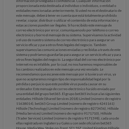
información privilegiada o confidencial. Cualquier información
recibir. En dos palabras: Im Presionante.Adjunto documentos:1.
proporcionada está destinada al individuo o individuos, o entidad o
Cuenta bancaria a mi nombre solicitado por bet365.com2. E-mail
entidades mencionadas anteriormente. Si usted no es el destinatario de
confirmando mi certificación en su página con fecha 15 de
este mensaje, deberá tener en cuenta que está totalmente prohibido
septiembre3. E-mail recibido de bet365.com rechazando el rembolso
revelar, copiar, distribuir o utilizar el contenido de esta información y
a mi cuenta
estas acciones pueden ser ilegales. Si ha recibido este mensaje de
correo electrónico por error, comuníquenoslo por teléfono o correo
electrónico y borre el mensaje de su sistema. Supervisamos la actividad
y el uso de nuestro sistema de correo electrónico para asegurar un
servicio eficaz y para otros fines legales del negocio. También
supervisamos las comunicaciones enviadas y recibidas a través de este
sistema y podríamos guardarlas para asegurar un servicio eficaz y para
otros fines legales del negocio. La seguridad del correo electrónico por
Internet no es infalible, por lo cual, no nos haremos responsables de
los cambios realizados en este mensaje una vez enviado. Le
recomendamos que escanee este mensaje por si tuviera un virus, ya
que no aceptaremos ningún tipo de responsabilidad legal por la
pérdida o perjuicio que este posible virus pueda causar en su
ordenador.Este mensaje de correo electrónico ha sido enviado por
una entidad del grupo bet365. El grupo bet365 incluye a las siguientes
entidades: Hillside (Shared Services 2018) Limited (número de registro
11638014), bet365 Group Limited (número de registro 4241161)
Hillside (Technology) Limited (número de registro 8273456), Hillside
(Media Services) Limited (número de registro 9171710), Hillside
(Trader Services) Limited (número de registro 9171598), cada una de
ellas registrada en Inglaterra y Gales y con sede oficial en bet365
House, Media Way, Stoke-on-Trent, ST1 5SZ, United Kingdom Hillside