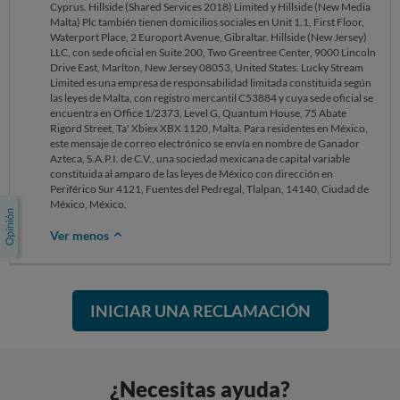
Cyprus. Hillside (Shared Services 2018) Limited y Hillside (New Media
Malta) Plc también tienen domicilios sociales en Unit 1.1, First Floor,
Waterport Place, 2 Europort Avenue, Gibraltar. Hillside (New Jersey)
LLC, con sede oficial en Suite 200, Two Greentree Center, 9000 Lincoln
Drive East, Marlton, New Jersey 08053, United States. Lucky Stream
Limited es una empresa de responsabilidad limitada constituida según
las leyes de Malta, con registro mercantil C53884 y cuya sede oficial se
encuentra en Office 1/2373, Level G, Quantum House, 75 Abate
Rigord Street, Ta' Xbiex XBX 1120, Malta. Para residentes en México,
este mensaje de correo electrónico se envía en nombre de Ganador
Azteca, S.A.P.I. de C.V., una sociedad mexicana de capital variable
constituida al amparo de las leyes de México con dirección en
Periférico Sur 4121, Fuentes del Pedregal, Tlalpan, 14140, Ciudad de
México, México.
Ver menos
INICIAR UNA RECLAMACIÓN
¿Necesitas ayuda?