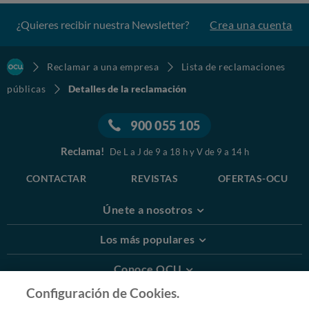
¿Quieres recibir nuestra Newsletter?
Crea una cuenta
Reclamar a una empresa
Lista de reclamaciones
públicas
Detalles de la reclamación
900 055 105
Reclama!
De L a J de 9 a 18 h y V de 9 a 14 h
CONTACTAR
REVISTAS
OFERTAS-OCU
Únete a nosotros
Los más populares
Conoce OCU
Configuración de Cookies.
Más Información