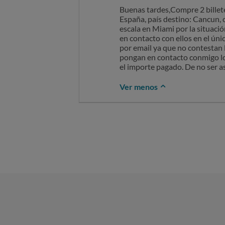
Buenas tardes,Compre 2 billete
España, país destino: Cancun, 
escala en Miami por la situac
en contacto con ellos en el ún
por email ya que no contestan 
pongan en contacto conmigo lo
el importe pagado. De no ser a
Ver menos