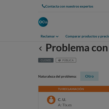
Contacta con nuestros expertos
Reclamar
Comparar productos y preci
Problema con
Anterior
CLOSED
PÚBLICA
Otro
Naturaleza del problema:
TU RECLAMACIÓN
C. U.
A: Tix.es