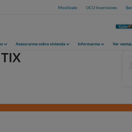
Movilízate
OCU Inversiones
Ben
Guio
os
Asesorarme sobre vivienda
Informarme
Ver venta
 TIX