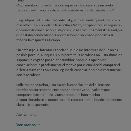
Hola,
Os presentao una reclamación respecto a la compra de mi vuelo
Barcelona–Chisinau realizada a través de su plataforma de ESKY.
Elegí adquirir el billete mediante Esky, aun sabiendo que el precio era
más alto que en la web de la aerolínea Wizz, porque ofrecían seguros y
opciones de cancelación. Esta posibilidad era fundamental para mí, ya
que estaba pendiente de la aprobación de un visado y no sabía si
tendría la respuesta a tiempo.
Sin embargo, al intentar cancelar el vuelo me informan de que no es
posible porque, aunque Esky lo permite, la aerolínea no. Esta situación
supone un engaño para el consumidor, porque la opción de
cancelación fue precisamente el motivo por el cual decidí comprar el
billete a través de ESKY con Seguro de cancelación y no directamente
con la aerolínea.
Solicito una solución justa, ya sea la cancelación del billete con
reembolso correspondiente o una alternativa equivalente que
compense este perjuicio. Considero que la información
proporcionada en el momento de la compra no fue lo suficientemente
clara ni transparente.
Atentamente,
Ver menos