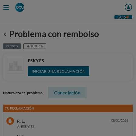
Guio
Problema con rembolso
Anterior
CLOSED
PÚBLICA
ESKY.ES
INICIAR UNA RECLAMACIÓN
Cancelación
Naturaleza del problema:
TU RECLAMACIÓN
R. E.
08/01/2026
A: ESKY.ES