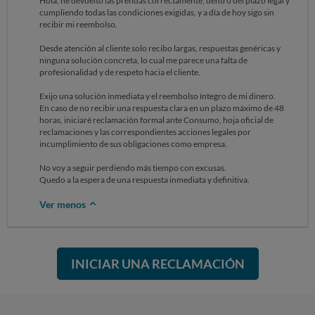
Hola, he devuelto las prendas correctamente, dentro del plazo legal y
cumpliendo todas las condiciones exigidas, y a día de hoy sigo sin
recibir mi reembolso.
Desde atención al cliente solo recibo largas, respuestas genéricas y
ninguna solución concreta, lo cual me parece una falta de
profesionalidad y de respeto hacia el cliente.
Exijo una solución inmediata y el reembolso íntegro de mi dinero.
En caso de no recibir una respuesta clara en un plazo máximo de 48
horas, iniciaré reclamación formal ante Consumo, hoja oficial de
reclamaciones y las correspondientes acciones legales por
incumplimiento de sus obligaciones como empresa.
No voy a seguir perdiendo más tiempo con excusas.
Quedo a la espera de una respuesta inmediata y definitiva.
Ver menos
INICIAR UNA RECLAMACIÓN