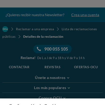
¿Quieres recibir nuestra Newsletter?
Crea una cuenta
Reclamar a una empresa
Lista de reclamaciones
públicas
Detalles de la reclamación
900 055 105
Reclama!
De L a J de 9 a 18 h y V de 9 a 14 h
CONTACTAR
REVISTAS
OFERTAS-OCU
Únete a nosotros
Los más populares
Conoce OCU