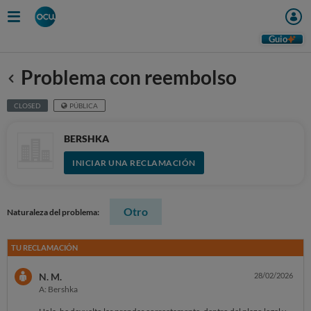
Guio
Problema con reembolso
Anterior
CLOSED
PÚBLICA
BERSHKA
INICIAR UNA RECLAMACIÓN
Otro
Naturaleza del problema:
TU RECLAMACIÓN
N. M.
28/02/2026
A: Bershka