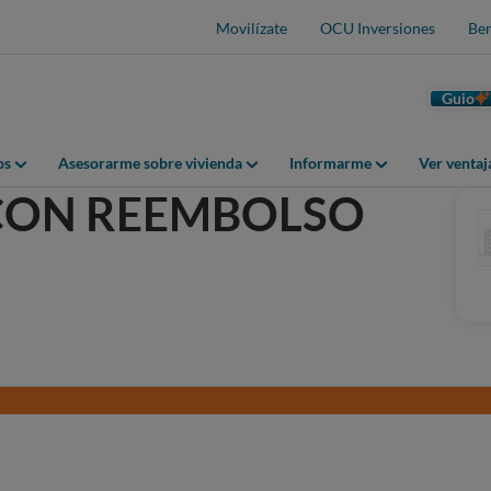
Movilízate
OCU Inversiones
Ben
Guio
os
Asesorarme sobre vivienda
Informarme
Ver venta
CON REEMBOLSO