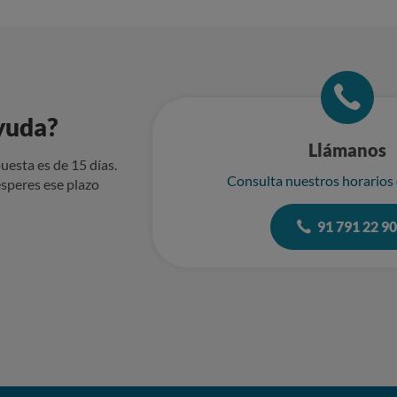
yuda?
Llámanos
uesta es de 15 días.
Consulta nuestros horarios
speres ese plazo
91 791 22 9