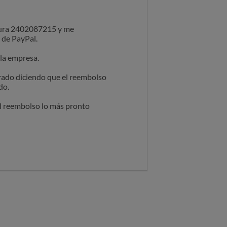
ctura 2402087215 y me
 de PayPal.
 la empresa.
errado diciendo que el reembolso
do.
el reembolso lo más pronto