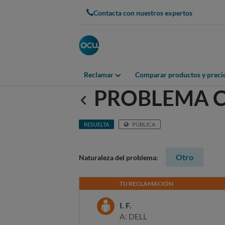
Contacta con nuestros expertos
Reclamar
Comparar productos y preci
PROBLEMA 
Anterior
RESUELTA
PÚBLICA
Otro
Naturaleza del problema:
TU RECLAMACIÓN
I. F.
A: DELL