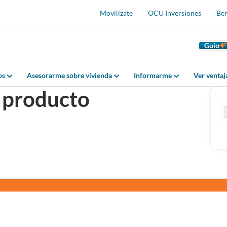
Movilízate
OCU Inversiones
Ben
Guio
os
Asesorarme sobre vivienda
Informarme
Ver venta
 producto