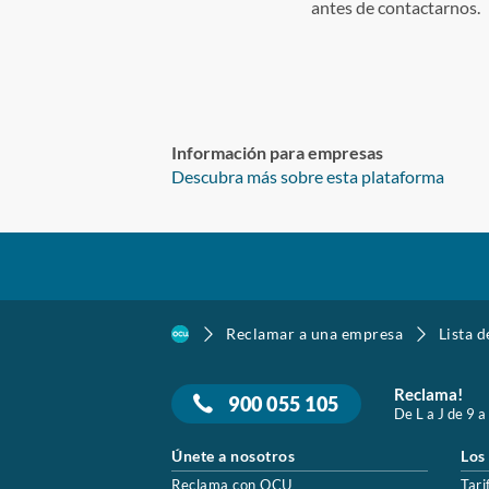
antes de contactarnos.
Información para empresas
Descubra más sobre esta plataforma
Reclamar a una empresa
Lista 
Reclama!
900 055 105
De L a J de 9 a
Únete a nosotros
Los
Reclama con OCU
Tari