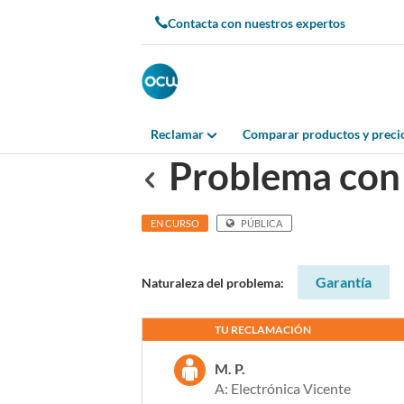
Contacta con nuestros expertos
Reclamar
Comparar productos y preci
Problema con
Anterior
EN CURSO
PÚBLICA
Garantía
Naturaleza del problema:
TU RECLAMACIÓN
M. P.
A: Electrónica Vicente