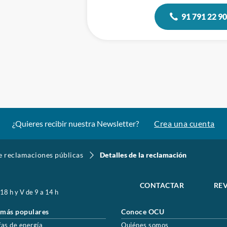
91 791 22 9
¿Quieres recibir nuestra Newsletter?
Crea una cuenta
de reclamaciones públicas
Detalles de la reclamación
CONTACTAR
REV
 18 h y V de 9 a 14 h
 más populares
Conoce OCU
fas de energía
Quiénes somos