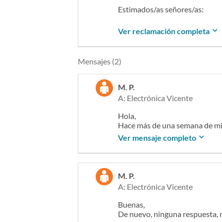
Estimados/as señores/as:
En fecha 01-04-2025 adquirí e
Ver reclamación completa
18cm-11966.html.
El producto ha resultado defectu
Mensajes (2)
cazo y el mango.
El uso que se ha hecho ha sido
M. P.
en el plazo legal de garantía pr
A: Electrónica Vicente
Solicito que procedan a sustitu
Hola,
Hace más de una semana de mi
Sin otro particular, atentament
Ver mensaje completo
M. P.
A: Electrónica Vicente
Buenas,
De nuevo, ninguna respuesta,