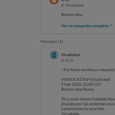
A: Vivaticket
Buenos días,
Compré 5 entradas para DON
Ver reclamación completa
ESCENARIO EN VARIAS GRADAS p
que consta en vuestra web.
Mensajes (1)
Las entradas están una al lado
concierto con gente que necesi
Vivaticket
Las soluciones que me of
A: R. G.
DINERO algo que no me puedo p
- Por favor, escriba su respuest
Me quedo a la espera de una p
que era mi idea desde el minut
VIVATICKETAP (Vivaticket)
9 mar 2026, 12:05 CET
Gracias.
Buenos días Rossy,
Tal y como hemos hablado desd
disculpa por las molestias oca
Lamentamos lo ocurrido.
Un saludo.