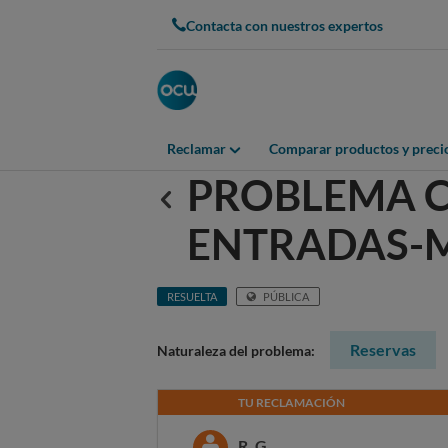
Contacta con nuestros expertos
Reclamar
Comparar productos y preci
PROBLEMA C
Anterior
ENTRADAS-
RESUELTA
PÚBLICA
Reservas
Naturaleza del problema:
TU RECLAMACIÓN
R. G.