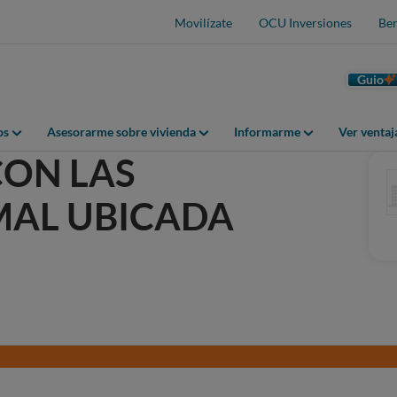
Movilízate
OCU Inversiones
Ben
Guio
os
Asesorarme sobre vivienda
Informarme
Ver venta
ON LAS
MAL UBICADA