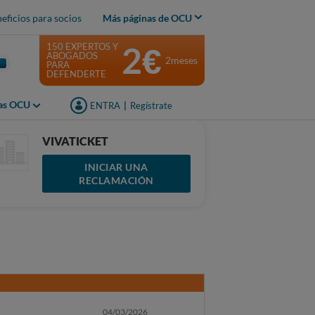
eficios para socios
Más páginas de OCU
2€
150 EXPERTOS Y
ABOGADOS
2meses
PARA
DEFENDERTE
jas OCU
ENTRA
|
Regístrate
VIVATICKET
INICIAR UNA
RECLAMACIÓN
04/03/2026