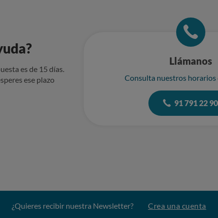
yuda?
Llámanos
uesta es de 15 días.
Consulta nuestros horarios
speres ese plazo
91 791 22 9
¿Quieres recibir nuestra Newsletter?
Crea una cuenta