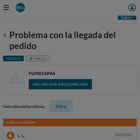
Guio
Problema con la llegada del
Anterior
pedido
RESUELTA
PÚBLICA
FLOWZAPAS
INICIAR UNA RECLAMACIÓN
Otro
Naturaleza del problema:
TU RECLAMACIÓN
L. L.
12/07/2022