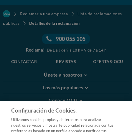
Reclamar a una empresa
Lista de reclamaciones
públicas
Detalles de la reclamación
900 055 105
Reclama!
De L a J de 9 a 18 h y V de 9 a 14 h
CONTACTAR
REVISTAS
OFERTAS-OCU
Únete a nosotros
Los más populares
Conoce OCU
Configuración de Cookies.
Más Información
Utilizamos cookies propias y de terceros para analizar
nuestros servicios y mostrarte publicidad relacionada con tus
© 2026 OCU
preferencias basado en un perfil elaborado a partir de tus