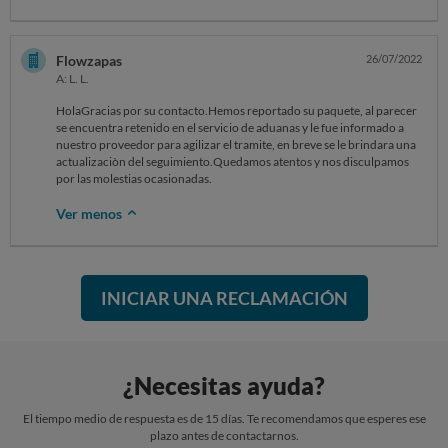
Flowzapas
26/07/2022
A: L. L.
HolaGracias por su contacto.Hemos reportado su paquete, al parecer
se encuentra retenido en el servicio de aduanas y le fue informado a
nuestro proveedor para agilizar el tramite, en breve se le brindara una
actualizaciòn del seguimiento.Quedamos atentos y nos disculpamos
por las molestias ocasionadas.
Ver menos
INICIAR UNA RECLAMACIÓN
¿Necesitas ayuda?
El tiempo medio de respuesta es de 15 días. Te recomendamos que esperes ese
plazo antes de contactarnos.