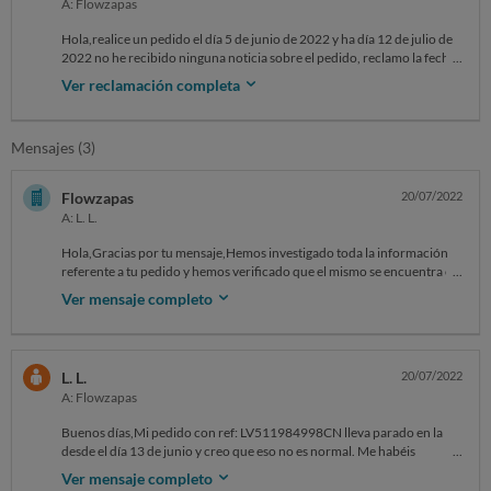
A: Flowzapas
Hola,realice un pedido el día 5 de junio de 2022 y ha día 12 de julio de
2022 no he recibido ninguna noticia sobre el pedido, reclamo la fecha
de entrega del pedido o en su defecto el reembolso del dinero en mi
Ver reclamación completa
cuenta. Gracias
Mensajes (3)
Flowzapas
20/07/2022
A: L. L.
Hola,Gracias por tu mensaje,Hemos investigado toda la información
referente a tu pedido y hemos verificado que el mismo se encuentra en
tránsito correctamente. Te dejamos un enlace con el cual podrás mirar
Ver mensaje completo
el seguimiento de tu pedido:
LV511984998CNs:www.correos.es/es/es/herramientas/localizador/e
nvios/detalle?tracking-number=LV511984998CNTen en cuenta que
nuestros pedidos tardan de 18 a 25 días en llegar esto ocurre debido a
L. L.
20/07/2022
todas las restricciones provocadas por la pandemia y los trámites
A: Flowzapas
fronterizos. te rogamos tengas paciencia.Estaremos atentos a ti.
Buenos días,Mi pedido con ref: LV511984998CN lleva parado en la
desde el día 13 de junio y creo que eso no es normal. Me habéis
mandado el mismo mensaje que la vez la anterior, necesito otra
Ver mensaje completo
respuesta y una solución.Gracias