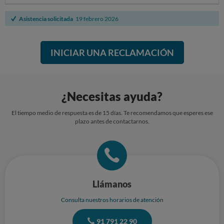
Sin otro particular, reciba un cordial saludo.
Asistencia solicitada
19 febrero 2026
Departamento de Movilidad Eléctrica Repsol
email movilidad@smartspain.es
INICIAR UNA RECLAMACIÓN
¿Necesitas ayuda?
El tiempo medio de respuesta es de 15 días. Te recomendamos que esperes ese
plazo antes de contactarnos.
Llámanos
Consulta nuestros horarios de atención
91 791 22 90