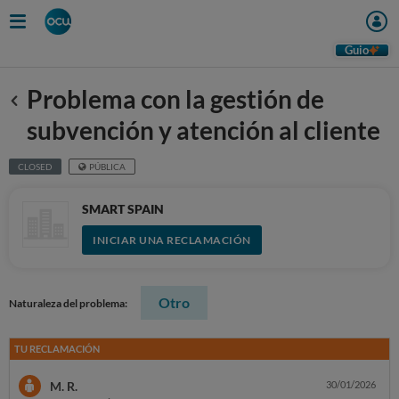
Guio
Problema con la gestión de
Anterior
subvención y atención al cliente
CLOSED
PÚBLICA
SMART SPAIN
INICIAR UNA RECLAMACIÓN
Otro
Naturaleza del problema:
TU RECLAMACIÓN
M. R.
30/01/2026