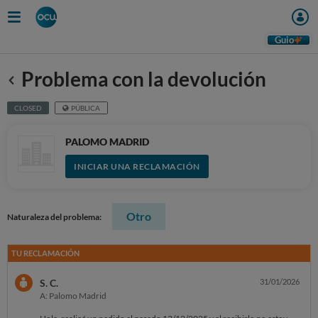
Guio
Problema con la devolución
Anterior
CLOSED
PÚBLICA
PALOMO MADRID
INICIAR UNA RECLAMACIÓN
Otro
Naturaleza del problema:
TU RECLAMACIÓN
S. C.
31/01/2026
A: Palomo Madrid