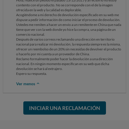
Hola, realicé un pedido el pasado 13/12/2025 y al recibirlo no estoy
contento con el producto. No se corresponde con el de la imagen
ofrecida en la web y la calidad es deplorable.
Acogiéndome a mi derecho de devolución especificado en su web me
dispuse a pedir información de como iniciar el proceso de devolución.
Ustedes me remiten a hacer un envio a un remitente en China que nada
tiene que ver con la web donde yo hice la compra, una página de un
comercio nacional.
Después de varios correos reclamando una dirección en territorio
nacional para realizar mi devolución, la respuesta siempre es la misma,
ofrecer un reembolso de un 20% sin necesidas de devolver el producto
o hacerlo por mi cuenta a un proveedor de China.
Reclamo formalmente poder hacer la devolución a una dirección
nacional. En ningún momento especifican en su web que dicha
devolución se hará al extrajero.
Espero su respuesta.
Ver menos
INICIAR UNA RECLAMACIÓN