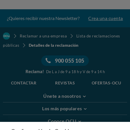
¿Quieres recibir nuestra Newsletter?
Crea una cuenta
Reclamar a una empresa
Lista de reclamaciones
públicas
Detalles de la reclamación
900 055 105
Reclama!
De L a J de 9 a 18 h y V de 9 a 14 h
CONTACTAR
REVISTAS
OFERTAS-OCU
Únete a nosotros
Los más populares
Conoce OCU