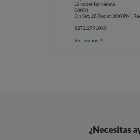
Girardet Barcelona
08001
On Sat, 28 Dec at 3:00 PM , Reclamar reclamar@ocu.org wrot
8272:2991066
Ver menos
¿Necesitas a