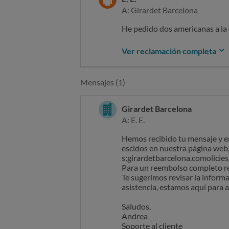
A: Girardet Barcelona
He pedido dos americanas a la
Acabo de recibir el paquete y a
Ver reclamación completa
He intentado hacer la devoluci
Mensajes (1)
La verdad es que cuando hice e
El producto que aparece en la w
Girardet Barcelona
A: E. E.
Exijo una dirección en España 
Hemos recibido tu mensaje y en
escidos en nuestra página web, 
s:girardetbarcelona.comolicies
Para un reembolso completo re
Te sugerimos revisar la inform
asistencia, estamos aquí para 
Saludos,
Andrea
Soporte al cliente