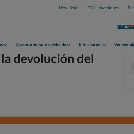
Movilízate
OCU Inversiones
Ben
Guio
os
Asesorarme sobre vivienda
Informarme
Ver venta
la devolución del