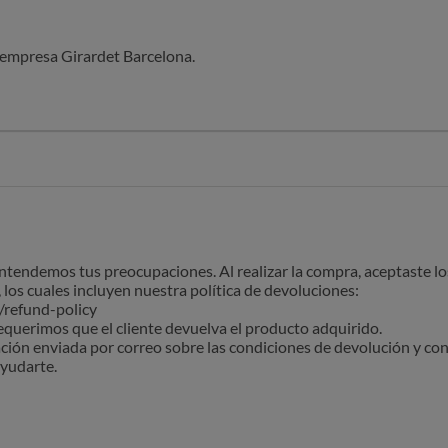
 empresa Girardet Barcelona.
l abrirlo veo que la calidad es horriblemente mala.
ón de las dos pero tengo que mandar el paquete a China. Y lis gast
l pedido pensaba que la tienda era de Barcelona.
eb y el producto que te llega no tiene nada que ver.
para hacer la devolución de las prendas.
tendemos tus preocupaciones. Al realizar la compra, aceptaste lo
los cuales incluyen nuestra política de devoluciones:
/refund-policy
querimos que el cliente devuelva el producto adquirido.
ación enviada por correo sobre las condiciones de devolución y con
ayudarte.