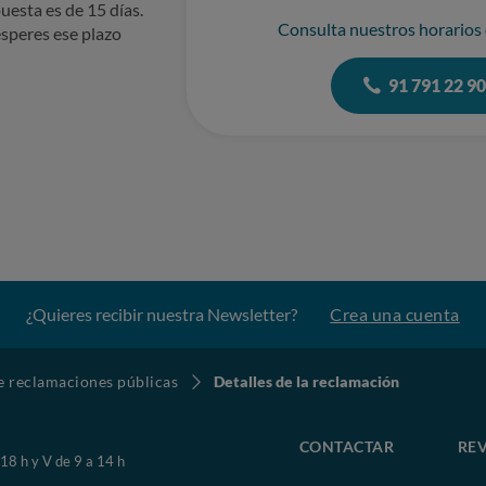
uesta es de 15 días.
Consulta nuestros horarios
speres ese plazo
91 791 22 9
¿Quieres recibir nuestra Newsletter?
Crea una cuenta
de reclamaciones públicas
Detalles de la reclamación
CONTACTAR
REV
 18 h y V de 9 a 14 h