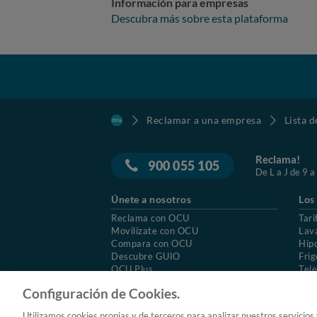
Información para empresas
Descubra más sobre esta plataforma
Reclamar a una empresa
Lista 
Reclama!
900 055 105
De L a J de 9 a
Únete a nosotros
Los
Reclama con OCU
Tari
Movilízate con OCU
Lav
Compara con OCU
Hip
Descubre GUIO
Frig
OCU Plus
Tele
Trabajar en OCU
Col
Configuración de Cookies.
© 2026 OCU
Condiciones generales de contratac
Utilizamos cookies propias y de terceros para analizar nuestros servicios
Aviso Legal
Política de cookies