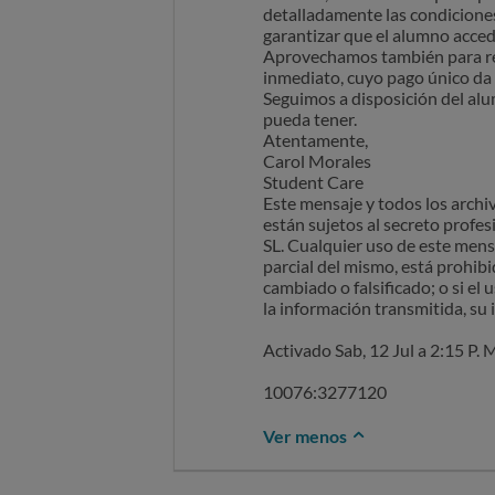
detalladamente las condiciones,
garantizar que el alumno acced
Aprovechamos también para re
inmediato, cuyo pago único da 
Seguimos a disposición del alu
pueda tener.
Atentamente,
Carol Morales
Student Care
Este mensaje y todos los archiv
están sujetos al secreto profe
SL. Cualquier uso de este mens
parcial del mismo, está prohib
cambiado o falsificado; o si el
la información transmitida, su 
Activado Sab, 12 Jul a 2:15 P. M. , Reclamar reclamar@ocu
10076:3277120
Ver menos