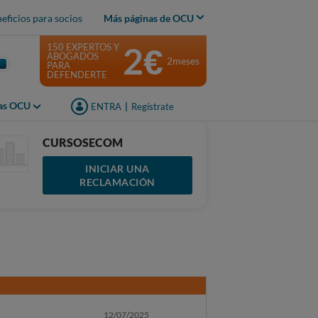
eficios para socios
Más páginas de OCU
2€
150 EXPERTOS Y
ABOGADOS
2meses
PARA
DEFENDERTE
jas OCU
ENTRA
|
Regístrate
CURSOSECOM
INICIAR UNA
RECLAMACIÓN
12/07/2025