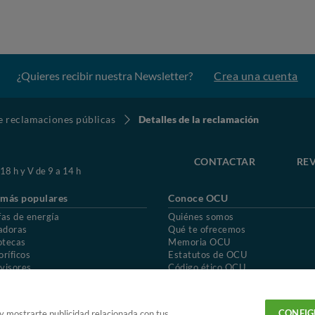
¿Quieres recibir nuestra Newsletter?
Crea una cuenta
de reclamaciones públicas
Detalles de la reclamación
CONTACTAR
REV
 18 h y V de 9 a 14 h
 más populares
Conoce OCU
fas de energía
Quiénes somos
adoras
Qué te ofrecemos
otecas
Memoria OCU
oríficos
Estatutos de OCU
visores
Código ético OCU
chones
Preguntas frecuentes
ión de OCU
Política de privacidad
Uso del nombre y de los signos de OCU
CONFIG
 y mostrarte publicidad relacionada con tus