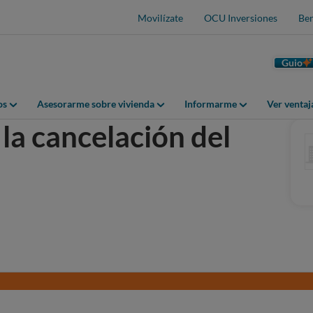
Movilízate
OCU Inversiones
Ben
Guio
os
Asesorarme sobre vivienda
Informarme
Ver venta
la cancelación del