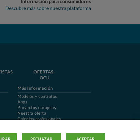
Información para consumidores
Descubre más sobre nuestra plataforma
ISTAS
OFERTAS-
OCU
Más Información
Modelos y contratos
Apps
Proyectos europeos
Nuestra oferta
Colegios profesionales
Mapa del sitio
URAR
RECHAZAR
ACEPTAR