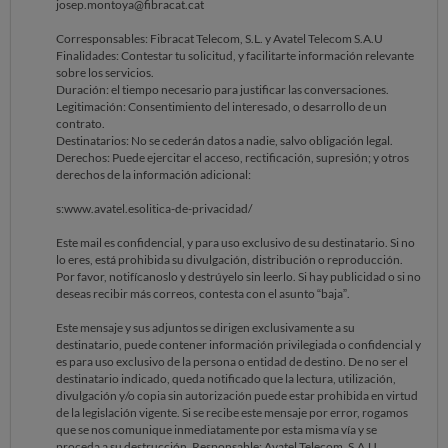
josep.montoya@fibracat.cat
Corresponsables: Fibracat Telecom, S.L. y Avatel Telecom S.A.U
Finalidades: Contestar tu solicitud, y facilitarte información relevante
sobre los servicios.
Duración: el tiempo necesario para justificar las conversaciones.
Legitimación: Consentimiento del interesado, o desarrollo de un
contrato.
Destinatarios: No se cederán datos a nadie, salvo obligación legal.
Derechos: Puede ejercitar el acceso, rectificación, supresión; y otros
derechos de la información adicional:
s:www.avatel.esolitica-de-privacidad/
Este mail es confidencial, y para uso exclusivo de su destinatario. Si no
lo eres, está prohibida su divulgación, distribución o reproducción.
Por favor, notifícanoslo y destrúyelo sin leerlo. Si hay publicidad o si no
deseas recibir más correos, contesta con el asunto “baja”.
Este mensaje y sus adjuntos se dirigen exclusivamente a su
destinatario, puede contener información privilegiada o confidencial y
es para uso exclusivo de la persona o entidad de destino. De no ser el
destinatario indicado, queda notificado que la lectura, utilización,
divulgación y/o copia sin autorización puede estar prohibida en virtud
de la legislación vigente. Si se recibe este mensaje por error, rogamos
que se nos comunique inmediatamente por esta misma vía y se
proceda a su destrucción. Responsable: Avatel Telecom, S.A.U.