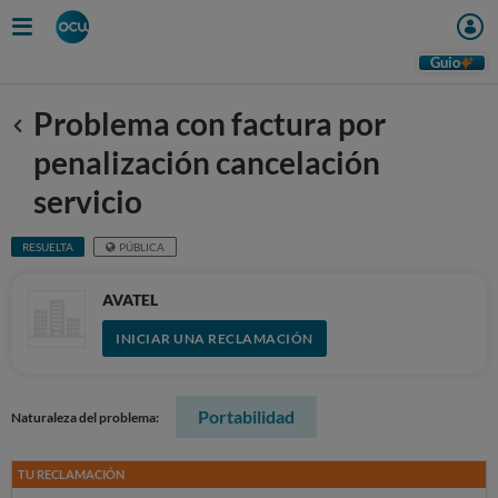
Guio
Problema con factura por
Anterior
penalización cancelación
servicio
RESUELTA
PÚBLICA
AVATEL
INICIAR UNA RECLAMACIÓN
Portabilidad
Naturaleza del problema:
TU RECLAMACIÓN