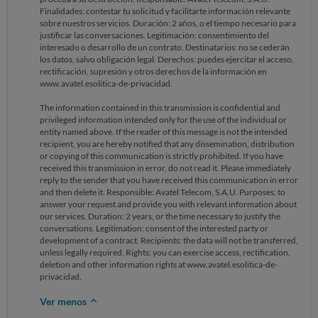
Finalidades: contestar tu solicitud y facilitarte información relevante
sobre nuestros servicios. Duración: 2 años, o el tiempo necesario para
justificar las conversaciones. Legitimación: consentimiento del
interesado o desarrollo de un contrato. Destinatarios: no se cederán
los datos, salvo obligación legal. Derechos: puedes ejercitar el acceso,
rectificación, supresión y otros derechos de la información en
www.avatel.esolitica-de-privacidad.
The information contained in this transmission is confidential and
privileged information intended only for the use of the individual or
entity named above. If the reader of this message is not the intended
recipient, you are hereby notified that any dissemination, distribution
or copying of this communication is strictly prohibited. If you have
received this transmission in error, do not read it. Please immediately
reply to the sender that you have received this communication in error
and then delete it. Responsible: Avatel Telecom, S.A.U. Purposes: to
answer your request and provide you with relevant information about
our services. Duration: 2 years, or the time necessary to justify the
conversations. Legitimation: consent of the interested party or
development of a contract. Recipients: the data will not be transferred,
unless legally required. Rights: you can exercise access, rectification,
deletion and other information rights at www.avatel.esolitica-de-
privacidad.
Ver menos