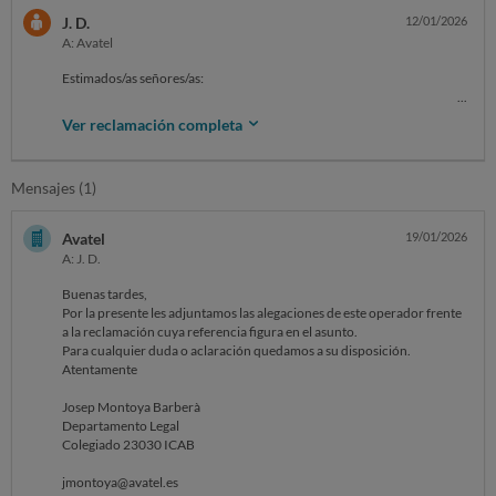
J. D.
12/01/2026
A: Avatel
Estimados/as señores/as:
Con fecha 4 de Diciembre de 2025 contraté por teléfono el servicio de
Ver reclamación completa
internet con Avatel, aunque la instalación no se realizó hasta el día 11,
el día 21 comprobé que el servicio no funcionaba y como era Domingo
el lunes 22 de avisé a la empresa. El día 23 y como no me solucionaban
Mensajes (1)
el problema solicité telefónicamente la baja en el servicio. El día 26
entregué el router en sus oficinas
Avatel
19/01/2026
Dentro del plazo de 14 días decidí desistir del mismo y portar la línea a
A: J. D.
otra compañía.
Buenas tardes,
No obstante, me acaba de llegar una comunicación en la que se me
Por la presente les adjuntamos las alegaciones de este operador frente
reclama una penalización por importe de150€ aprox en concepto de
a la reclamación cuya referencia figura en el asunto.
permanencia.
Para cualquier duda o aclaración quedamos a su disposición.
Atentamente
El contrato no había comenzado a ejecutarse, por lo que no procede el
pago de cantidad alguna.
Josep Montoya Barberà
Departamento Legal
Colegiado 23030 ICAB
Solicito la anulación de la reclamación de dicha cantidad.
jmontoya@avatel.es
Sin otro particular, atentamente.