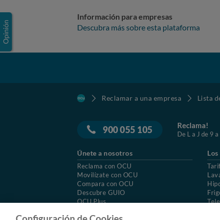
Información para empresas
Descubra más sobre esta plataforma
Reclamar a una empresa
Lista 
Reclama!
900 055 105
De L a J de 9 a
Únete a nosotros
Los
Reclama con OCU
Tari
Movilízate con OCU
Lav
Compara con OCU
Hip
Descubre GUIO
Frig
OCU Plus
Tele
Trabajar en OCU
Col
Configuración de Cookies.