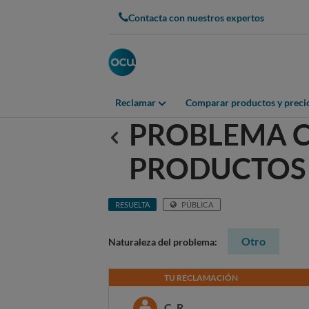
Contacta con nuestros expertos
Reclamar
Comparar productos y preci
PROBLEMA C
Anterior
PRODUCTOS
RESUELTA
PÚBLICA
Otro
Naturaleza del problema:
TU RECLAMACIÓN
C. R.