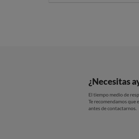
este caso era algo de poco valo
Adjunto el ticket, producto Gl
¿Necesitas a
El tiempo medio de resp
Te recomendamos que e
antes de contactarnos.