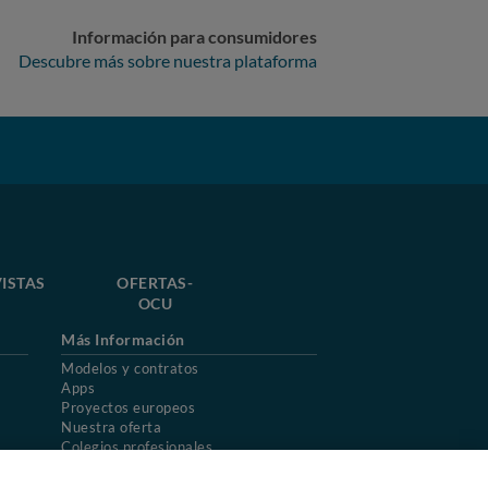
Información para consumidores
Descubre más sobre nuestra plataforma
ISTAS
OFERTAS-
OCU
Más Información
Modelos y contratos
Apps
Proyectos europeos
Nuestra oferta
Colegios profesionales
Mapa del sitio