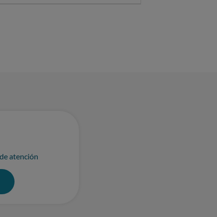
 también te dirian lo mismo.
 de atención
0