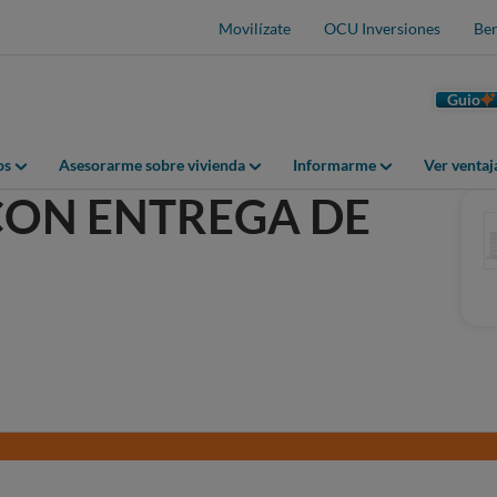
Movilízate
OCU Inversiones
Ben
Guio
os
Asesorarme sobre vivienda
Informarme
Ver venta
ON ENTREGA DE