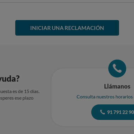
r.. pero y si pasa con un artículo de una marca muy cara?, creo que
ow tinted 011 - 4.69€
INICIAR UNA RECLAMACIÓN
yuda?
Llámanos
uesta es de 15 días.
Consulta nuestros horarios
speres ese plazo
91 791 22 9