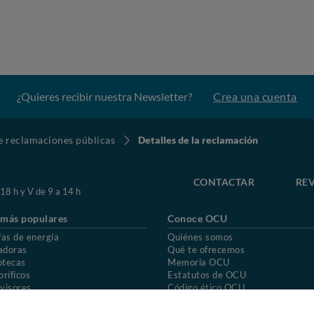
¿Quieres recibir nuestra Newsletter?
Crea una cuenta
de reclamaciones públicas
Detalles de la reclamación
CONTACTAR
REV
 18 h y V de 9 a 14 h
 más populares
Conoce OCU
fas de energía
Quiénes somos
adoras
Qué te ofrecemos
otecas
Memoria OCU
oríficos
Estatutos de OCU
visores
Código ético OCU
chones
Preguntas frecuentes