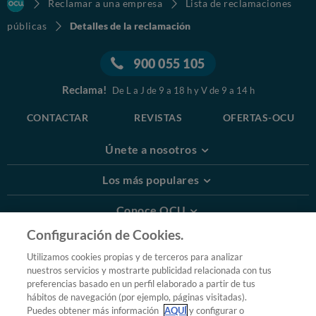
Reclamar a una empresa
Lista de reclamaciones
públicas
Detalles de la reclamación
900 055 105
Reclama!
De L a J de 9 a 18 h y V de 9 a 14 h
CONTACTAR
REVISTAS
OFERTAS-OCU
Únete a nosotros
Los más populares
Conoce OCU
Configuración de Cookies.
Más Información
Utilizamos cookies propias y de terceros para analizar
nuestros servicios y mostrarte publicidad relacionada con tus
© 2026 OCU
preferencias basado en un perfil elaborado a partir de tus
Condiciones generales de contratación de OCU
hábitos de navegación (por ejemplo, páginas visitadas).
Política de privacidad
Puedes obtener más información
AQUÍ
y configurar o