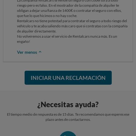
La compañía rentalcars te vende un seguro con cobertura a todo
riesgo pero es falso. En el mostrador de la compañía de alquiler te
obligan a dejar una fianza de 1400€ o contratar el seguro con ellos,
que fue lo que hicimos o no hay coche.
Rentalcars no tiene potestad para contratar el seguro a todo riesgo del
vehículo y te acaba saliendo más caro que si contratas con la compañía
de alquiler directamente.
No volveremos a usar el servicio de Rentalcars nunca más. Es un
engaño!
Ver menos
INICIAR UNA RECLAMACIÓN
¿Necesitas ayuda?
El tiempo medio de respuesta es de 15 días. Te recomendamos que esperes ese
plazo antes de contactarnos.