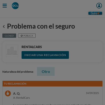
Guio
Problema con el seguro
Anterior
CLOSED
PÚBLICA
RENTALCARS
INICIAR UNA RECLAMACIÓN
Otro
Naturaleza del problema:
TU RECLAMACIÓN
A. Q.
14/09/2025
A: RentalCars