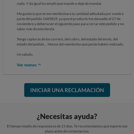
nada. Y da igual los emails que mande o deje de mandar.
Me gustaría que se me reembolsara la cantidad adeudada por vuestra
parte del pedido 1689829, ya que el producto fue devuelto el 27 de
noviembre y debería ser el siguiente paso para cerrar este pedido y no
saber más de esta tienda.
Tengo capturas de los correos, del cobro, del estado del envío, del
estado del pedido... Menos del reembolso que jamás habéis realizado.
Un saludo.
Ver menos
INICIAR UNA RECLAMACIÓN
¿Necesitas ayuda?
El tiempo medio de respuesta es de 15 días. Te recomendamos que esperes ese
plazo antes de contactarnos.