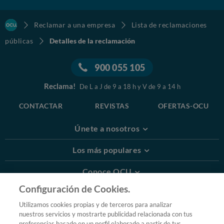
Reclamar a una empresa
Lista de reclamaciones
públicas
Detalles de la reclamación
900 055 105
Reclama!
De L a J de 9 a 18 h y V de 9 a 14 h
CONTACTAR
REVISTAS
OFERTAS-OCU
Únete a nosotros
Los más populares
Conoce OCU
Configuración de Cookies.
Más Información
Utilizamos cookies propias y de terceros para analizar
nuestros servicios y mostrarte publicidad relacionada con tus
© 2026 OCU
preferencias basado en un perfil elaborado a partir de tus