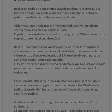
A la atención de CeX España:
Realicé un pedido de una gráfica el 22 de noviembre al creer que la
foto correspondía al modelo que necesitaba. Recibo un cobro del
pedido inmediatamente al realizarse con tarjeta.
Al darme cuenta que la foto era meramente ilustrativa, mando un
correo ese mismo día explicando mi caso.
El pedido pasa a estado procesado al día siguiente, 23 de noviembre. La
empresa que envía el pedido es GLS.
Recibo una respuesta por vuestra parte a los dos días de mi primer
correo donde se me indica el modelo real. Confirmo que esa es la que
NO necesito y el envío es detenido el 25 de noviembre por parte de
CeX antes de que llegue a destinatario.
El 27 de noviembre aparece como producto devuelto. Hasta aquí, todo
parecía ir bien, pero es justo a partir de ahora donde empiezan los
embrollos:
Ese mismo día, el ticket que tenía abierto para cancelar el pedido se
cierra sin previo aviso y, por supuesto, sin reembolso. El estado del
pedido sigue siendo "Enviado" en vez de "Cancelado" como tengo
algún otro pedido.
Vuelvo a mandar correo preguntando por mi reembolso el 28 de
noviembre.
Ni una sola respuesta por parte de CeX. Ni reembolso, ni producto, ni