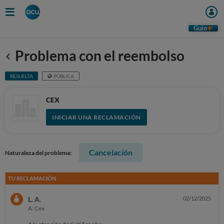
Guio
Problema con el reembolso
Anterior
RESUELTA
PÚBLICA
CEX
INICIAR UNA RECLAMACIÓN
Cancelación
Naturaleza del problema:
TU RECLAMACIÓN
L. A.
02/12/2025
A: Cex