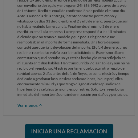
Hola, el 29 de diciembre realicé el pedido de un reloj modelo Lucania
con envoltorio de regalo y entrega en 24h (86.99€) a través de la web
de LeMonte. Recibí el email de confirmación de pedido el mismo día.
Ante la ausencia de la entrega, intenté contactar por teléfono y
whatsapp los días 31 de diciembre, el 2 y el 3 de enero, puesto que aún
no había recibido la mercancía. Finalmente, el mismo 3 de enero
escribí un email a la empresa. La empresa respondió a los 15 minutos
diciendo que no tenían el modelo y que podía elegir otro o me
reembolsaban el importe de forma inmediata. Una hora después
contesté que quería la devolución del importe. El día 4 de enero, al no
recibir el reembolso volví a escribir solicitándolo. Ese mismo día me
contestaron que el reembolso ya estaba hecho y lo vería reflejado en
mi cuenta en 5 días hábiles. Han transcurrido 7 días hábiles y aún no he
recibido el reembolso. Al estrés por tener que buscar otro regalo de
navidad apenas 2 días antes del día de Reyes, se suma el estrés y tiempo
dedicado a gestionar las sucesivas reclamaciones, lo que perjudica
enormemente mi salud ya que tengo diagnosticados episodios de
hipertensión y cefaleas tensionales por estrés. Solicito el reembolso
inmediato del importe más una indemnización por daños y perjuicios.
Ver menos
INICIAR UNA RECLAMACIÓN