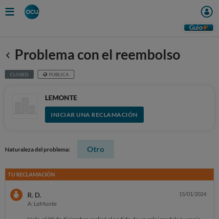
Guio
Problema con el reembolso
Anterior
CLOSED
PÚBLICA
LEMONTE
INICIAR UNA RECLAMACIÓN
Otro
Naturaleza del problema:
TU RECLAMACIÓN
R. D.
15/01/2024
A: LeMonte