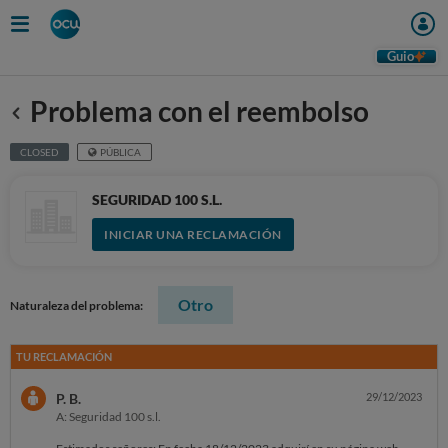
Guio
Problema con el reembolso
Anterior
CLOSED
PÚBLICA
SEGURIDAD 100 S.L.
INICIAR UNA RECLAMACIÓN
Otro
Naturaleza del problema:
TU RECLAMACIÓN
P. B.
29/12/2023
A: Seguridad 100 s.l.