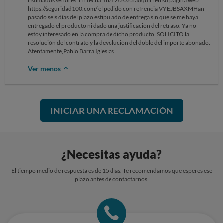
Estimados señores: En fecha 18/12/2023 adquirí en su página web
https://seguridad100.com/ el pedido con refrencia VYEJBSAXMHan
pasado seis días del plazo estipulado de entrega sin que se me haya
entregado el producto ni dado una justificación del retraso. Ya no
estoy interesado en la compra de dicho producto. SOLICITO la
resolución del contrato y la devolución del doble del importe abonado.
Atentamente,Pablo Barra Iglesias
Ver menos
INICIAR UNA RECLAMACIÓN
¿Necesitas ayuda?
El tiempo medio de respuesta es de 15 días. Te recomendamos que esperes ese
plazo antes de contactarnos.