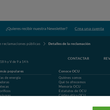
¿Quieres recibir nuestra Newsletter?
Crea una cuenta
de reclamaciones públicas
Detalles de la reclamación
CONTACTAR
REV
 18 h y V de 9 a 14 h
 más populares
Conoce OCU
fas de energía
Quiénes somos
adoras
Qué te ofrecemos
otecas
Memoria OCU
oríficos
Estatutos de OCU
visores
Código ético OCU
chones
Preguntas frecuentes
ión de OCU
Política de privacidad
Uso del nombre y de los signos de OCU