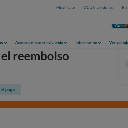
Movilízate
OCU Inversiones
Ben
Guio
os
Asesorarme sobre vivienda
Informarme
Ver venta
 el reembolso
el pago