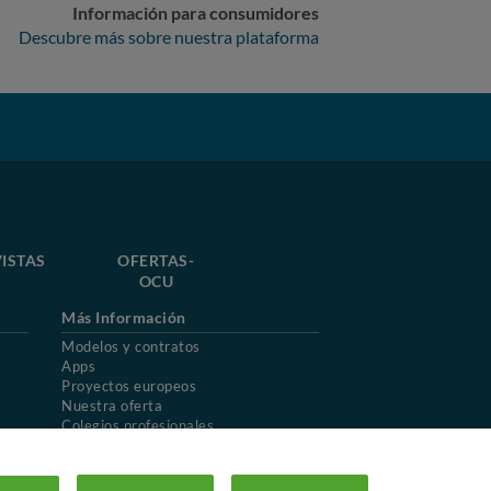
Información para consumidores
Descubre más sobre nuestra plataforma
ISTAS
OFERTAS-
OCU
Más Información
Modelos y contratos
Apps
Proyectos europeos
Nuestra oferta
Colegios profesionales
Mapa del sitio