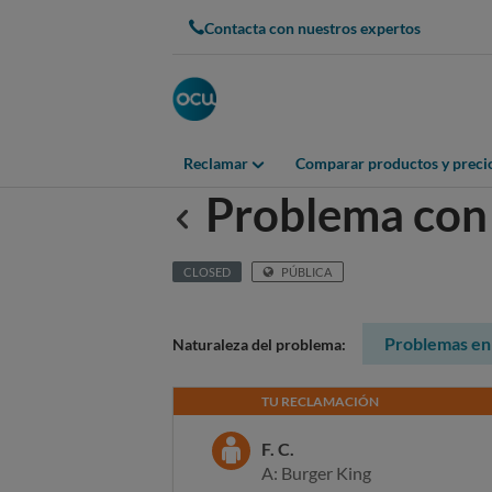
Contacta con nuestros expertos
Reclamar
Comparar productos y preci
Problema con
Anterior
CLOSED
PÚBLICA
Problemas en 
Naturaleza del problema:
TU RECLAMACIÓN
F. C.
A: Burger King