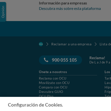
Información para empresas
Descubra más sobre esta plataforma
Reclamar a una empresa
Lista 
Reclama!
900 055 105
De L a J de 9 a
Únete a nosotros
Los
Reclama con OCU
Tari
Movilízate con OCU
Lav
Compara con OCU
Hip
Descubre GUIO
Frig
OCU Plus
Tele
Trabajar en OCU
Col
Configuración de Cookies.
© 2026 OCU
Condiciones generales de contratac