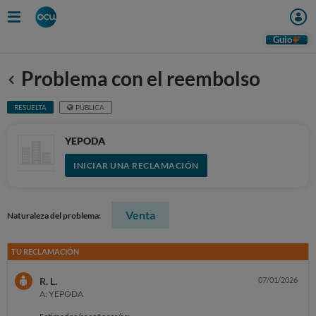
Guio
Problema con el reembolso
Anterior
RESUELTA
PÚBLICA
YEPODA
INICIAR UNA RECLAMACIÓN
Venta
Naturaleza del problema:
TU RECLAMACIÓN
R. L.
07/01/2026
A: YEPODA