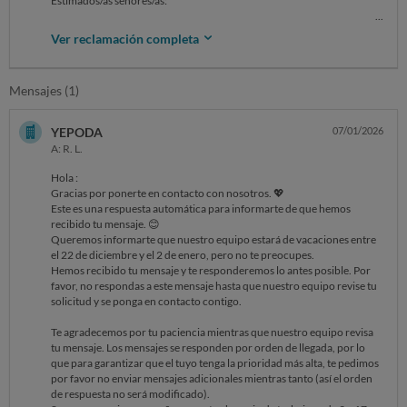
Estimados/as señores/as:
El pasado día 22 de diciembre compré en su web on line unos
Ver reclamación completa
productos con número de pedido YE214304181
Me pongo en contacto con ustedes por aquí porque aún estoy
Mensajes (1)
esperando el reembolso de los 45 euros que pagué. Os he enviado
unos cuatro correos electrónicos siguiendo los pasos que indicáis en la
web para devoluciones y me llega una respuesta automática de que
YEPODA
07/01/2026
estáis de vacaciones hasta el día 2 de enero. Hoy es día siete y sigo sin
A: R. L.
recibir el reembolso.
Yo he seguido todos los pasos que me dijisteis y rechacé el paquete
Hola :
cuando lo trajo el mensajero.
Gracias por ponerte en contacto con nosotros. 💖
Este es una respuesta automática para informarte de que hemos
SOLICITO, se me abonen los 45 euros cumpliendo la política de
recibido tu mensaje. 😊
devoluciones
Queremos informarte que nuestro equipo estará de vacaciones entre
el 22 de diciembre y el 2 de enero, pero no te preocupes.
Sin otro particular, quedo a la espera de sus noticias, atentamente.
Hemos recibido tu mensaje y te responderemos lo antes posible. Por
favor, no respondas a este mensaje hasta que nuestro equipo revise tu
solicitud y se ponga en contacto contigo.
Te agradecemos por tu paciencia mientras que nuestro equipo revisa
tu mensaje. Los mensajes se responden por orden de llegada, por lo
que para garantizar que el tuyo tenga la prioridad más alta, te pedimos
por favor no enviar mensajes adicionales mientras tanto (así el orden
de respuesta no será modificado).