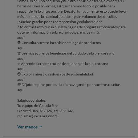
Somos un equipo pequeño y nuestro horario de trabajo es de 9 a 17
horas de lunes a viernes, así que haremos todo lo posible para
responderte lo antes posible. Desafortunadamente, esto puede llevar
más tiempo de lo habitual debido al gran volumen de consultas.
¡Muchas gracias por tu comprensión y colaboración!
❓ Mientras tanto revisa nuestra página de preguntas frecuentes para
obtener información sobre productos, envíos y más
aquí
💖 Consulta nuestro increíble catálogo de productos
aquí
🌸 Lee más sobre los beneficios del cuidado de la piel coreano
aquí
✨ Aprende a crear tu rutina de cuidado de la piel coreana
aquí
🌏 Explora nuestros esfuerzos de sostenibilidad
aquí
💬 Déjate inspirar por los demás navegando por nuestras reseñas
aquí
Saludos cordiales,
Tu equipo de Yepoda 🫰✨
On Wed, Jan 07 2026, at 09:31 AM,
reclamar@ocu.org wrote:
Ver menos