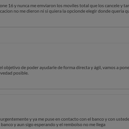
one 16 y nunca me emviaron los moviles total que los cancele y t
cacion no me dieron ni si quiera la opcionde elegir donde queria
tra oportunidad y con ese dinero que tenia en la aplicacion pedi 
que me contesten a mis mensajes o lo que sea no hay manera estan
 14 dias tienen que reembolsarme el doble
el objetivo de poder ayudarle de forma directa y ágil, vamos a po
evedad posible.
mos paso a paso para gestionar correctamente el procedimiento de
peración del importe.
ionadas y quedamos a su disposición mientras tanto.
a urgentemente y ya me puse en contacto con el banco y con ustede
l banco y aun sigo esperando y el rembolso no me llega