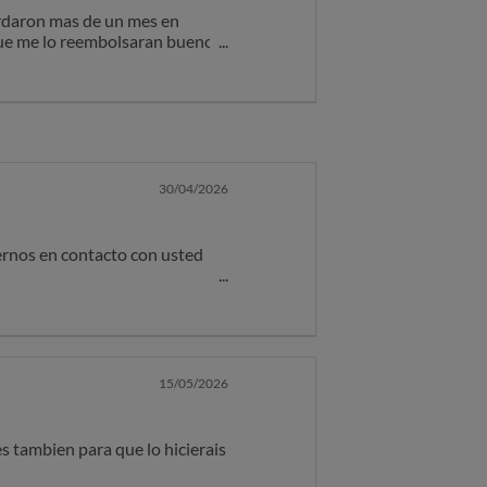
ardaron mas de un mes en
 que me lo reembolsaran bueno
otros iphone paso excatamente
 obligados ahora a pagarme el
30/04/2026
nernos en contacto con usted
 chargeback con su entidad
15/05/2026
s tambien para que lo hicierais