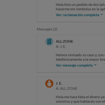
Hola hice un pedido de dos iph
hacerme em rembolso en la apl
despues de eso decidi darles o
Ver reclamación completa
lo mismo por mas que intento 
doble por ley si tardan mas dd
Mensajes (2)
ALL ZONE
A: J. E.
Hemos revisado su caso y, con 
telefónicamente a la mayor br
Durante la llamada le asistire
Ver mensaje completo
bancaria y así facilitar la recu
Lamentamos las molestias ocas
J. E.
A: ALL ZONE
Hola me hace falta el dinero y
voostros y que hablarais con e