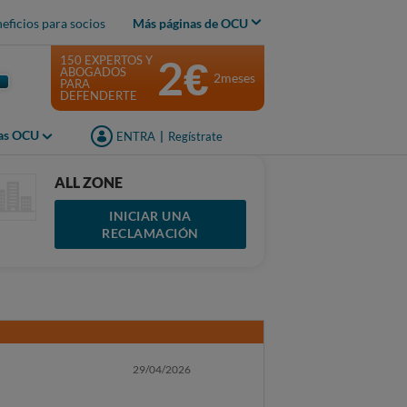
eficios para socios
Más páginas de OCU
2€
150 EXPERTOS Y
ABOGADOS
2meses
PARA
DEFENDERTE
jas OCU
ENTRA
|
Regístrate
ALL ZONE
INICIAR UNA
RECLAMACIÓN
29/04/2026