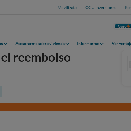
Movilízate
OCU Inversiones
Ben
Guio
os
Asesorarme sobre vivienda
Informarme
Ver venta
 el reembolso