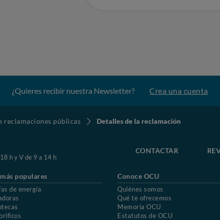
¿Quieres recibir nuestra Newsletter?
Crea una cuenta
de reclamaciones públicas
Detalles de la reclamación
CONTACTAR
REV
 18 h y V de 9 a 14 h
 más populares
Conoce OCU
fas de energía
Quiénes somos
adoras
Qué te ofrecemos
otecas
Memoria OCU
oríficos
Estatutos de OCU