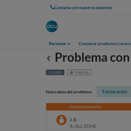
Contacta con nuestros expertos
Reclamar
Comparar productos y preci
Problema con
Anterior
CLOSED
PÚBLICA
Facturación
Naturaleza del problema:
TU RECLAMACIÓN
J. E.
A: ALL ZONE