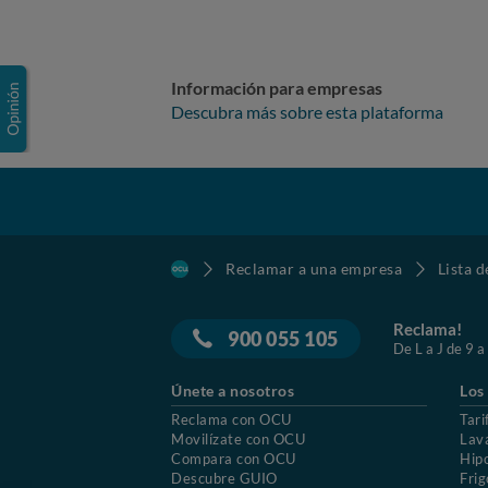
Información para empresas
Descubra más sobre esta plataforma
Reclamar a una empresa
Lista 
Reclama!
900 055 105
De L a J de 9 a
Únete a nosotros
Los
Reclama con OCU
Tari
Movilízate con OCU
Lav
Compara con OCU
Hip
Descubre GUIO
Frig