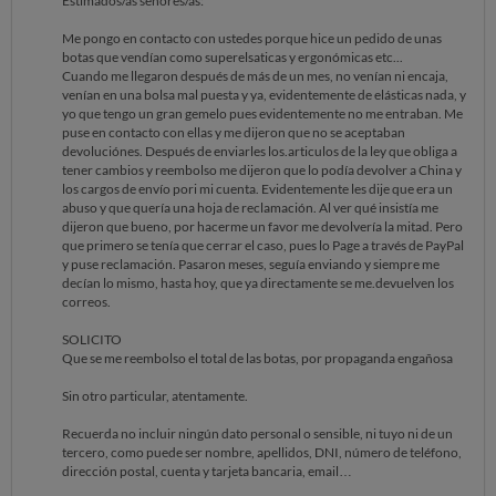
Estimados/as señores/as:
Me pongo en contacto con ustedes porque hice un pedido de unas
botas que vendían como superelsaticas y ergonómicas etc...
Cuando me llegaron después de más de un mes, no venían ni encaja,
venían en una bolsa mal puesta y ya, evidentemente de elásticas nada, y
yo que tengo un gran gemelo pues evidentemente no me entraban. Me
puse en contacto con ellas y me dijeron que no se aceptaban
devoluciónes. Después de enviarles los.articulos de la ley que obliga a
tener cambios y reembolso me dijeron que lo podía devolver a China y
los cargos de envío pori mi cuenta. Evidentemente les dije que era un
abuso y que quería una hoja de reclamación. Al ver qué insistía me
dijeron que bueno, por hacerme un favor me devolvería la mitad. Pero
que primero se tenía que cerrar el caso, pues lo Page a través de PayPal
y puse reclamación. Pasaron meses, seguía enviando y siempre me
decían lo mismo, hasta hoy, que ya directamente se me.devuelven los
correos.
SOLICITO
Que se me reembolso el total de las botas, por propaganda engañosa
Sin otro particular, atentamente.
Recuerda no incluir ningún dato personal o sensible, ni tuyo ni de un
tercero, como puede ser nombre, apellidos, DNI, número de teléfono,
dirección postal, cuenta y tarjeta bancaria, email…