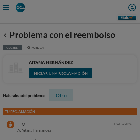
Guio
Problema con el reembolso
Anterior
CLOSED
PÚBLICA
AITANA HERNÁNDEZ
INICIAR UNA RECLAMACIÓN
Otro
Naturaleza del problema:
TU RECLAMACIÓN
L. M.
09/05/2026
A: Aitana Hernández